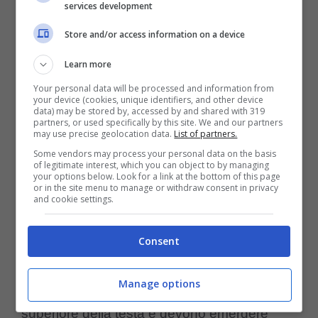
services development
Store and/or access information on a device
Learn more
Your personal data will be processed and information from
your device (cookies, unique identifiers, and other device
data) may be stored by, accessed by and shared with 319
partners, or used specifically by this site. We and our partners
may use precise geolocation data.
List of partners.
Some vendors may process your personal data on the basis
of legitimate interest, which you can object to by managing
your options below. Look for a link at the bottom of this page
or in the site menu to manage or withdraw consent in privacy
I delfini: i giganti intelligenti del mare- credi instagram-
and cookie settings.
amoreaquattrozampe.it
Consent
Questi mammiferi marini
respirano aria
Manage options
attraverso uno sfiatatoio
situato sulla parte
superiore della testa e devono emergere