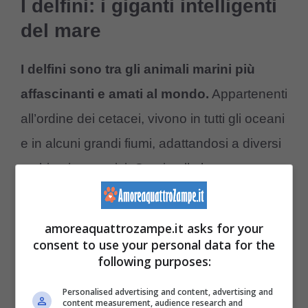
I delfini: i giganti intelligenti
del mare
I delfini sono tra gli animali marini più
affascinanti e amati al mondo.
Appartenenti
all’ordine dei cetacei, vivono in tutti gli oceani
e in alcuni grandi fiumi, adattandosi a diversi
ambienti acquatici. Grazie alla loro
straordinaria intelligenza, alla natura
socievole e al comportamento giocoso, i
amoreaquattrozampe.it asks for your
delfini hanno conquistato l’interesse di
consent to use your personal data for the
following purposes:
scienziati e appassionati di fauna selvatica.
Personalised advertising and content, advertising and
content measurement, audience research and