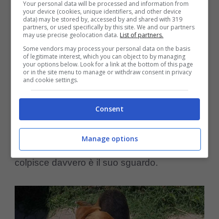
Your personal data will be processed and information from
Mosella aspetta una nuova
your device (cookies, unique identifiers, and other device
data) may be stored by, accessed by and shared with 319
possibilità
partners, or used specifically by this site. We and our partners
may use precise geolocation data.
List of partners.
Some vendors may process your personal data on the basis
Oggi Mosella vive temporaneamente presso
of legitimate interest, which you can object to by managing
your options below. Look for a link at the bottom of this page
or in the site menu to manage or withdraw consent in privacy
uno stallo gestito dai volontari che l’hanno
and cookie settings.
salvata. Ha circa due anni, pesa poco meno
Consent
di venti chili ed è una taglia media. Nei suoi
tratti si riconoscono caratteristiche che
Manage options
ricordano alcuni cani da caccia, ma ciò che
colpisce davvero è il suo sguardo.