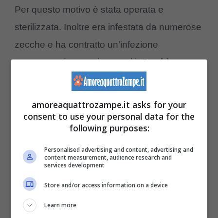
Per questo motivo è stata operata e
sterilizzata. Inoltre era infestata da numerose
zecche e ha contratto un’infezione
trasmessa da questi parassiti.
Oggi è
ancora sotto terapia, ma le sue condizioni
migliorano giorno dopo giorno.
amoreaquattrozampe.it asks for your
consent to use your personal data for the
following purposes:
Chi l’ha accolta racconta che inizialmente era
molto diffidente. Con il passare del tempo,
Personalised advertising and content, advertising and
content measurement, audience research and
però, ha iniziato a fidarsi delle persone,
services development
mostrando il suo carattere affettuoso,
Store and/or access information on a device
socievole e dolce.
Learn more