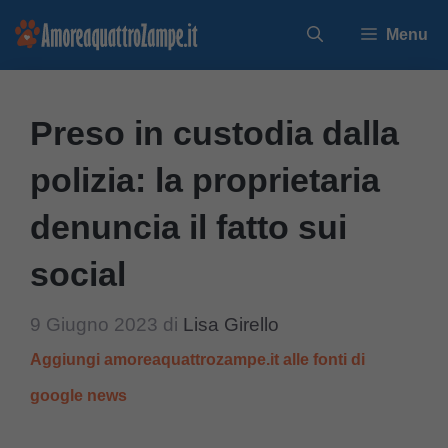
Vai
Menu
al
contenuto
Preso in custodia dalla
polizia: la proprietaria
denuncia il fatto sui
social
9 Giugno 2023
di
Lisa Girello
Aggiungi amoreaquattrozampe.it alle fonti di
google news