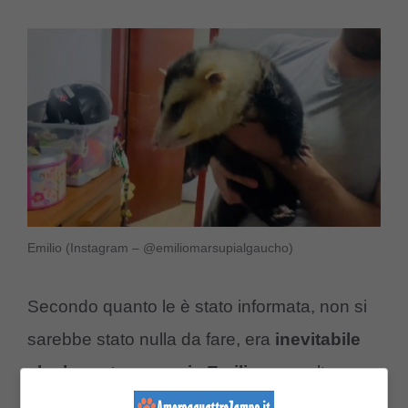
Emilio (Instagram – @emiliomarsupialgaucho)
Secondo quanto le è stato informata, non si
sarebbe stato nulla da fare, era
inevitabile
che le portassero via Emilio
una volta
arrivati. L’opossum era stato portato via nella