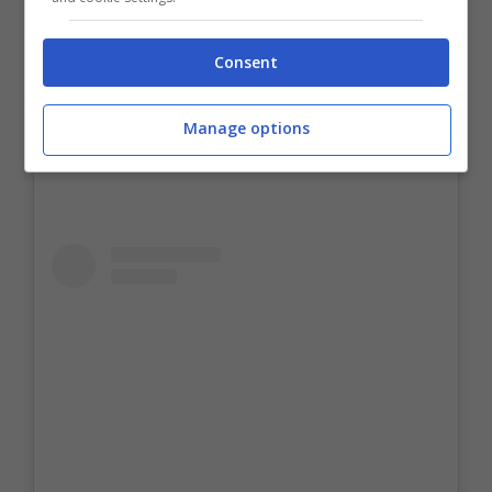
piccolo e se lo rimettessero in libertà adesso
potrebbe morire poiché non è abituato a
Consent
quella vita.
Manage options