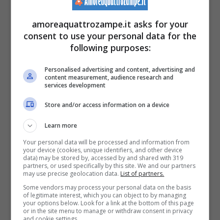
sua piccola gabbia per gatti, con la sua
amoreaquattrozampe.it asks for your
brandina, il suo cibo, le sue uova, la sua
consent to use your personal data for the
following purposes:
acqua. Nonostante fosse spaventato, si
fosse rannicchiato e avesse persino cercato
Personalised advertising and content, advertising and
content measurement, audience research and
services development
di scappare dai professionisti, Emilio è stato
portato via dalla residenza in cui viveva da
Store and/or access information on a device
quando era appena un cucciolo, e portato al
Learn more
Progetto Preservas, un centro di
Your personal data will be processed and information from
your device (cookies, unique identifiers, and other device
conservazione e riabilitazione degli animali.
data) may be stored by, accessed by and shared with 319
partners, or used specifically by this site. We and our partners
may use precise geolocation data.
List of partners.
Schanacris Braga è rimasta sconvolta dalla
Some vendors may process your personal data on the basis
perdita dell’animale, in quanto si è presa cura
of legitimate interest, which you can object to by managing
your options below. Look for a link at the bottom of this page
di Emlio e l’ha amato fin da quando era
or in the site menu to manage or withdraw consent in privacy
and cookie settings.