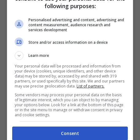
following purposes:
chiamato Huang, sembrava destinato a
Personalised advertising and content, advertising and
scomparire nell’oblio del pozzo vittima di un
content measurement, audience research and
services development
contesto in cui l’isolamento non è solo fisico
Store and/or access information on a device
ma anche psicologico.
Learn more
Il cucciolo ha manifestato una resistenza
Your personal data will be processed and information from
your device (cookies, unique identifiers, and other device
sovraumana, mentre il suo corpo continuava
data) may be stored by, accessed by and shared with 319
partners, or used specifically by this site. We and our partners
a resistere nell’acqua la sua voce pero si
may use precise geolocation data.
List of partners.
Some vendors may process your personal data on the basis
affievoliva inzieme alla alla sua speranza di
of legitimate interest, which you can object to by managing
your options below. Look for a link at the bottom of this page
essere salvato
or in the site menu to manage or withdraw consent in privacy
and cookie settings.
Dopo due lunghi giorni di attesa e agonia
Consent