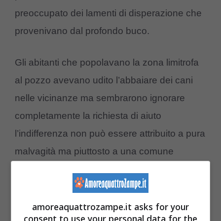
preoccupato dei lamenti di disperazione che
provenivano dal profondo buco.
Gli abitanti che popolavano la zona limitrofa
al pozzo avevano udito l’abbaiare dei cani
nelle vicinanze ma sembrarono ignorare
completamente la richiesta di aiuto
l’indifferenza non può essere attribuito a pura
malvagità ma piuttosto a una comune
sottovalutazione della situazione che era
terrificante.
amoreaquattrozampe.it asks for your
consent to use your personal data for the
Il cane che successivamente è stato