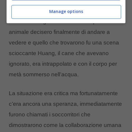
finalmente qualcosa è cambiata, molto
probabilmente gli abitanti della zona che
Manage options
sentivano da giorni il lamento del povero
animale decisero finalmente di andare a
vedere e quello che trovarono fu una scena
scioccante Huang, il cane che avevano
ignorato, era intrappolato e con il corpo per
metà sommerso nell’acqua.
La situazione era critica ma fortunatamente
c’era ancora una speranza, immediatamente
furono chiamati i soccorritori che
dimostrarono come la collaborazione umana