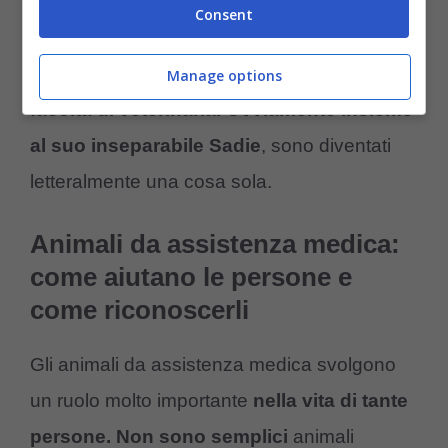
pubblico, il ruolo degli animali da assistenza.
Consent
Una volta presa la laurea Makaela
continuerà il suo percorso entrando nella
Manage options
facoltà di veterinaria. Ovviamente insieme
al suo inseparabile Sadie
, sono diventati
letteralmente una cosa sola.
Animali da assistenza medica:
come aiutano le persone e
come riconoscerli
Gli animali da assistenza medica svolgono
un ruolo molto importante
nella vita di tante
persone. Non sono semplici
animali