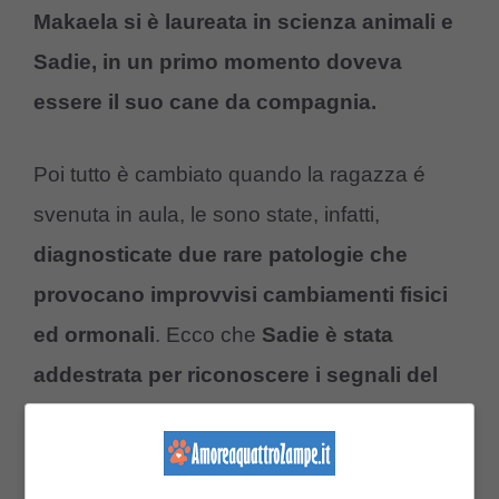
Makaela si è laureata in scienza animali e
Sadie, in un primo momento doveva
essere il suo cane da compagnia.
Poi tutto è cambiato quando la ragazza é
svenuta in aula, le sono state, infatti,
diagnosticate due rare patologie che
provocano improvvisi cambiamenti fisici
ed ormonali
. Ecco che
Sadie è stata
addestrata per riconoscere i segnali del
corpo della sua umana ed avvisarla
quando qualcosa non va.