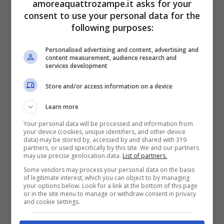
amoreaquattrozampe.it asks for your
Makaela ha dichiarato che spesso le
consent to use your personal data for the
following purposes:
persone non capiscono che per lei è una
vera e propria ancora di salvezza ed, oltre al
Personalised advertising and content, advertising and
content measurement, audience research and
supporto medico ha trascorso in modo
services development
costante la sua vita come universitaria,
Store and/or access information on a device
partecipando a lezioni, laboratori e sessioni
Learn more
di studio.
Your personal data will be processed and information from
your device (cookies, unique identifiers, and other device
data) may be stored by, accessed by and shared with 319
partners, or used specifically by this site. We and our partners
Ecco perché effettivamente,
Sadie, meritava
may use precise geolocation data.
List of partners.
anche lei la laurea.
Molto probabilmente
Some vendors may process your personal data on the basis
of legitimate interest, which you can object to by managing
your options below. Look for a link at the bottom of this page
quello che ha colpito maggiormente il
or in the site menu to manage or withdraw consent in privacy
and cookie settings.
pubblico è stato l’aver riconosciuto, in modo