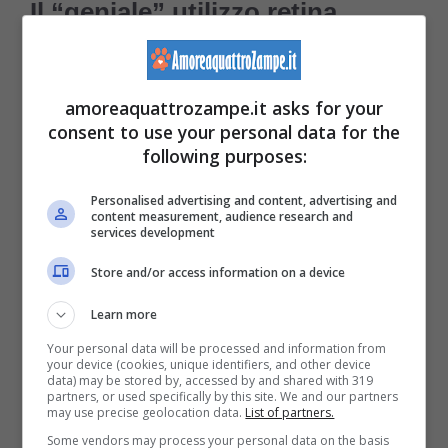
Il “geniale” utilizzo retina
A volte non basta
un impermeabile per gatti
per tenere al sicuro i felini che non hanno
amoreaquattrozampe.it asks for your
consent to use your personal data for the
una fissa dimora. Eppure, se “
geniale
” è
following purposes:
sinonimo di “
impegnativo
” allora, molto
Personalised advertising and content, advertising and
probabilmente, siamo sulla giusta strada per
content measurement, audience research and
services development
poter descrivere in maniera esaustiva
Store and/or access information on a device
l’incredibile scena condivisa da
Learn more
@thatkittenuniverse
in questi giorni.
Your personal data will be processed and information from
your device (cookies, unique identifiers, and other device
data) may be stored by, accessed by and shared with 319
partners, or used specifically by this site. We and our partners
may use precise geolocation data.
List of partners.
Some vendors may process your personal data on the basis