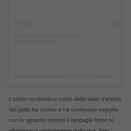
Un post condiviso da Cats | Kitten | Fur (@thatkittenuniverse)
L’uomo rendendosi conto dello stato d’animo
del gatto ha sorriso e ha continuato seguirlo
con lo sguardo mentre il randagio felino si
allontanava velocemente dalla riva. Non