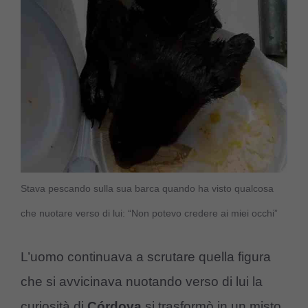
Stava pescando sulla sua barca quando ha visto qualcosa
che nuotare verso di lui: “Non potevo credere ai miei occhi”
L’uomo continuava a scrutare quella figura
che si avvicinava nuotando verso di lui la
curiosità di
Córdova
si trasformò in un misto