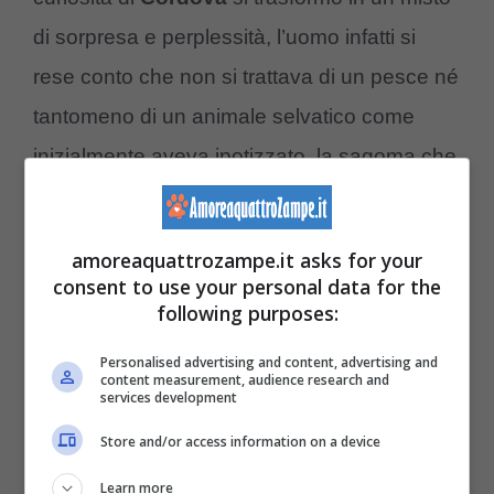
di sorpresa e perplessità, l’uomo infatti si
rese conto che non si trattava di un pesce né
tantomeno di un animale selvatico come
inizialmente aveva ipotizzato, la sagoma che
nuotava verso di lui era sempre più
misteriosa rivelandosi infine per quello che
amoreaquattrozampe.it asks for your
era: un cucciolo di cane esausto che con
consent to use your personal data for the
following purposes:
un’espressione ansiosa ma fiduciosa
sembrava avere un obiettivo preciso ovvero
Personalised advertising and content, advertising and
content measurement, audience research and
raggiungere la barca.
services development
Store and/or access information on a device
L’incontro fu tanto improvviso quanto
Learn more