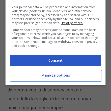
commovente il pescatore vedendolo aveva
Your personal data will be processed and information from
your device (cookies, unique identifiers, and other device
compreso che il cucciolo cercava aiuto e non
data) may be stored by, accessed by and shared with 319
partners, or used specifically by this site. We and our partners
esitò un attimo, con estrema delicatezza lo
may use precise geolocation data.
List of partners.
fece salire sulla barca.
Some vendors may process your personal data on the basis
of legitimate interest, which you can object to by managing
your options below. Look for a link at the bottom of this page
A quel punto
la situazione era chiara il
or in the site menu to manage or withdraw consent in privacy
and cookie settings.
cucciolo era in difficoltà,
probabilmente era
stati abbandonato o si era perso.
Consent
Il piccolo aveva nuotato
“tenacemente “
Manage options
verso la barca il che ha rivelato una
disperata voglia di sopravvivenza e
soprattutto la voglia di trovare un nuovo
amico, magari per sempre.