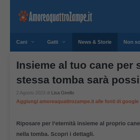
Vai
al
contenuto
Cani
Gatti
News & Storie
Non so
Insieme al tuo cane per 
stessa tomba sarà possi
2 Agosto 2023
di
Lisa Girello
Aggiungi amoreaquattrozampe.it alle fonti di googl
Riposare per l’eternità insieme al proprio cane
nella tomba. Scopri i dettagli.