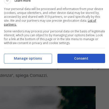
Learn more
Your personal data will be processed and information from your device
(cookies, unique identifiers, and other device data) may be stored by,
accessed by and shared with 319 partners, or used specifically by this
site. We and our partners may use precise geolocation data.
List of
partners.
rio vengano
sepolti nella stessa tomba
, ha ricevuto il
Some vendors may process your personal data on the basis of legitimate
cializzato da Forza Italia. Certamente una splendida
interest, which you can object to by managing your options below. Look
for a link at the bottom of this page or in the site menu to manage or
rmette di riposare per sempre insieme al proprio compagno
withdraw consent in privacy and cookie settings.
ento, Gianluca Comazzi, si era preso l’impegno in
Manage options
Consent
a mantenere la parola data. “
Sulla base delle volontà de
i d’affezione potranno essere deposte vicino alle spoglie
istenza
“, spiega Comazzi.