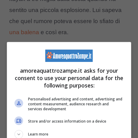
sentito una piccola esplosione. Lui sapeva
che quel rumore poteva essere lo sfiato di
una balena
e così era.
Vicino a lui ha visto
un enorme dorso
emergere per pochi secondi per poi sparire
amoreaquattrozampe.it asks for your
nell’acqua. Lui si è portato nel punto esatto
consent to use your personal data for the
following purposes:
dove era emersa ed è riuscito a scattare
qualche foto. Di solito le balenottere e le
Personalised advertising and content, advertising and
content measurement, audience research and
balene emergono tre o quattro volte
services development
consecutive dall’acqua a distanza di poco
Store and/or access information on a device
tempo. Questa, invece, lo faceva dopo
Learn more