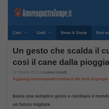
Vai
al
contenuto
Cani
Gatti
News & Storie
Non so
Un gesto che scalda il c
così il cane dalla pioggi
22 Ottobre 2023
di
Loriana Lionetti
Aggiungi amoreaquattrozampe.it alle fonti di googl
Basta una semplice gesto a cambiare il mondo?
un futuro migliore