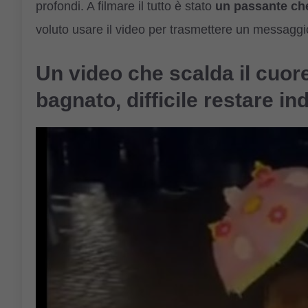
profondi. A filmare il tutto è stato
un passante che
voluto usare il video per trasmettere un messaggi
Un video che scalda il cuore
bagnato, difficile restare ind