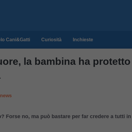
lo Cani&Gatti
Curiosità
Inchieste
uore, la bambina ha protetto
a
e news
 Forse no, ma può bastare per far credere a tutti in