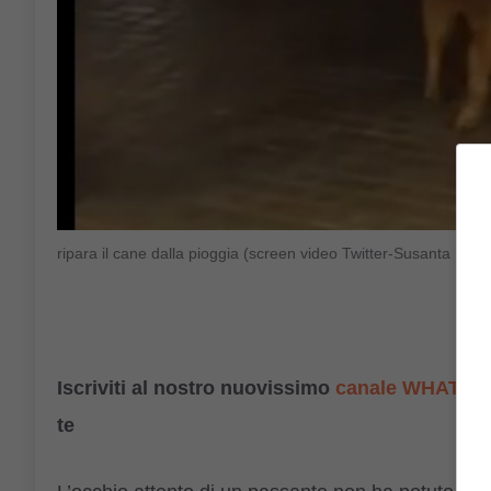
ripara il cane dalla pioggia (screen video Twitter-Susanta Na
Iscriviti al nostro nuovissimo
canale WHATSA
te