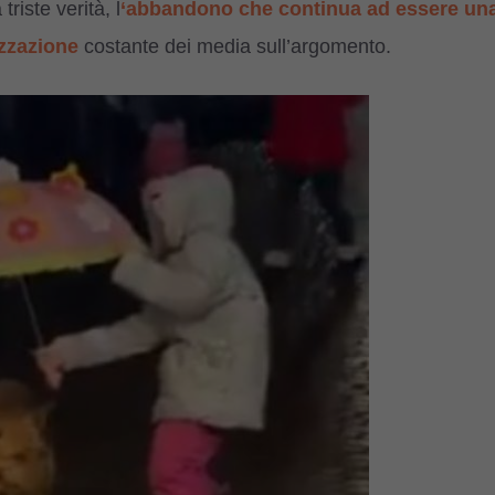
riste verità, l
‘abbandono che continua ad essere un
izzazione
costante dei media sull’argomento.