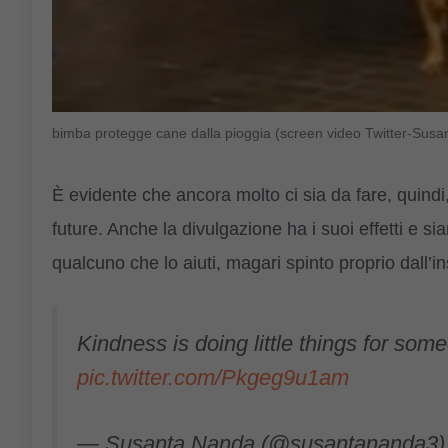
bimba protegge cane dalla pioggia (screen video Twitter-Sus
È evidente che ancora molto ci sia da fare, quind
future. Anche la divulgazione ha i suoi effetti e sia
qualcuno che lo aiuti, magari spinto proprio dall
Kindness is doing little things for so
pic.twitter.com/Pkgeg9u1am
— Susanta Nanda (@susantananda3