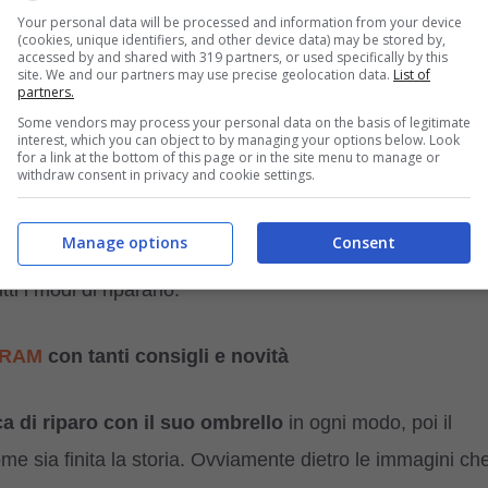
 a meno di cogliere la bontà della scena che gli si stava
Your personal data will be processed and information from your device
gia incessante, ha deciso di prendersi del tempo per
(cookies, unique identifiers, and other device data) may be stored by,
accessed by and shared with 319 partners, or used specifically by this
amente azzeccata vista la risonanza che ha avuto il
site. We and our partners may use precise geolocation data.
List of
partners.
Some vendors may process your personal data on the basis of legitimate
interest, which you can object to by managing your options below. Look
for a link at the bottom of this page or in the site menu to manage or
withdraw consent in privacy and cookie settings.
probabilmente abbandonato, impaurito e disorientato
ermita di gente nessuna ha tuttavia degnato di uno
Manage options
Consent
he dimostrando una sensibilità fuori dal normale
h
ti i modi di ripararlo.
GRAM
con tanti consigli e novità
a di riparo con il suo ombrello
in ogni modo, poi il
e sia finita la storia. Ovviamente dietro le immagini ch