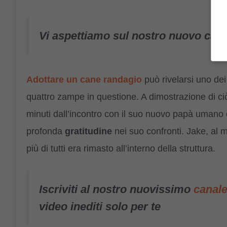
Vi aspettiamo sul nostro nuovo can
Adottare un cane randagio
può rivelarsi uno dei 
quattro zampe in questione. A dimostrazione di ciò 
minuti dall’incontro con il suo nuovo papà umano
profonda
gratitudine
nei suo confronti. Jake, al m
più di tutti era rimasto all’interno della struttura.
Iscriviti al nostro nuovissimo
canal
video inediti solo per te