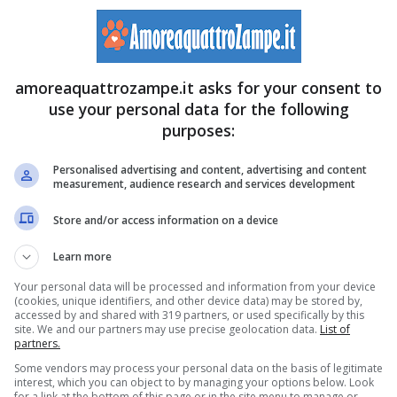
amoreaquattrozampe.it asks for your consent to
use your personal data for the following
purposes:
Personalised advertising and content, advertising and content
measurement, audience research and services development
Store and/or access information on a device
moreaquattrozampe.it)
Learn more
Your personal data will be processed and information from your device
 strada
scegliere il fido da adottare all’interno di un
(cookies, unique identifiers, and other device data) may be stored by,
accessed by and shared with 319 partners, or used specifically by this
 dei visitatori dei canili ogni giorno. Questa volta,
site. We and our partners may use precise geolocation data.
List of
partners.
ziosa
sarebbe stata la volontà dell’uomo di accogliere il
Some vendors may process your personal data on the basis of legitimate
interest, which you can object to by managing your options below. Look
ere delle informazioni in anticipo sul suo conto.
for a link at the bottom of this page or in the site menu to manage or