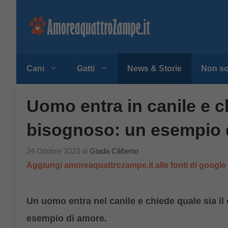
Vai
al
contenuto
Cani
Gatti
News & Storie
Non so
Uomo entra in canile e c
bisognoso: un esempio 
24 Ottobre 2023
di
Giada Ciliberto
Aggiungi amoreaquattrozampe.it alle fonti di googl
Un uomo entra nel canile e chiede quale sia il
esempio di amore.