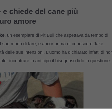
 e chiede del cane più
puro amore
ke
, un esemplare di Pit Bull che aspettava da tempo di
l suo modo di fare, e ancor prima di conoscere Jake,
ltà delle sue intenzioni. L’uomo ha dichiarato infatti di no
oler incontrare in anticipo il bisognoso fido in questione.