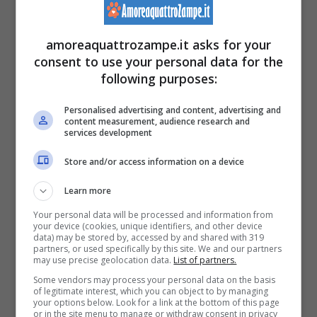
diventando una sorta di guida e riferimento,
amoreaquattrozampe.it asks for your
nella sua nuova casa, Luce ha iniziato a
consent to use your personal data for the
scoprire il mondo a modo suo, nonostante la
following purposes:
visibilità limitata, il piccolo ha mostrato una
Personalised advertising and content, advertising and
content measurement, audience research and
forza di volontà sorprendente e nonostante
services development
la sia limitante condizione non si è
Store and/or access information on a device
scoraggiato, infatti corre, gioca, trova cibo e
Learn more
acqua senza problemi, e usa la lettiera con
Your personal data will be processed and information from
your device (cookies, unique identifiers, and other device
precisione.
data) may be stored by, accessed by and shared with 319
partners, or used specifically by this site. We and our partners
may use precise geolocation data.
List of partners.
Some vendors may process your personal data on the basis
of legitimate interest, which you can object to by managing
your options below. Look for a link at the bottom of this page
or in the site menu to manage or withdraw consent in privacy