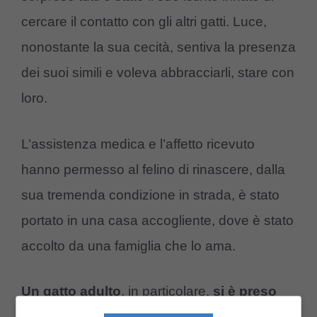
cercare il contatto con gli altri gatti. Luce,
nonostante la sua cecità, sentiva la presenza
dei suoi simili e voleva abbracciarli, stare con
loro.
L’assistenza medica e l’affetto ricevuto
hanno permesso al felino di rinascere, dalla
sua tremenda condizione in strada, è stato
portato in una casa accogliente, dove è stato
accolto da una famiglia che lo ama.
Un gatto adulto
, in particolare,
si è preso
cura di lui come se fosse il suo piccolo
,