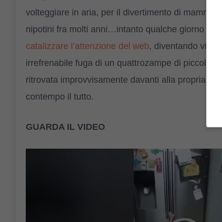
volteggiare in aria, per il divertimento di mamma 
nipotini fra molti anni…intanto qualche giorno fa
u
catalizzare l’attenzione del web
, diventando virale
irrefrenabile fuga di un quattrozampe di piccola t
ritrovata improvvisamente davanti alla propria bici
contempo il tutto.
GUARDA IL VIDEO
Video
Player