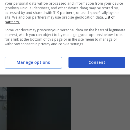
Your personal data will be processed and information from your device
che sta riprendendo l’intera scena da rivedere con i
(cookies, unique identifiers, and other device data) may be stored by,
accessed by and shared with 319 partners, or used specifically by this
n altro video con protagonista un cane era riuscito a
site. We and our partners may use precise geolocation data.
List of
partners.
 in poco tempo. In esso è possibile assistere alla
Some vendors may process your personal data on the basis of legitimate
interest, which you can object to by managing your options below. Look
aglia con tanto di guinzaglio, con una ragazza che se lo è
for a link at the bottom of this page or in the site menu to manage or
withdraw consent in privacy and cookie settings.
 e ha deciso di inseguirlo per salvarlo, filmando al
Manage options
Consent