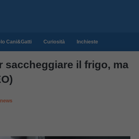
lo Cani&Gatti
Curiosità
Inchieste
 saccheggiare il frigo, ma
EO)
e news