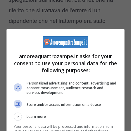
riferito che si trattava dell’errore di un
dipendente che nel frattempo era stato
licenziato.
Il cane è stato portato da un veterinario per
amoreaquattrozampe.it asks for your
controllare le sue condizioni di salute e
consent to use your personal data for the
following purposes:
accertare che non avesse riportato ferite
provocate dai maltrattamenti subiti nella
Personalised advertising and content, advertising and
content measurement, audience research and
pensione.
services development
Store and/or access information on a device
Il video è stato condiviso in rete dalla nipote
Learn more
di Mike che sui social ha lanciato un appello,
Your personal data will be processed and information from