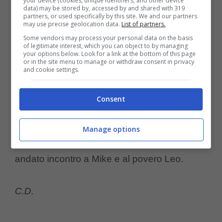
your device (cookies, unique identifiers, and other device
denunciando quanto accaduto a Leo in
data) may be stored by, accessed by and shared with 319
partners, or used specifically by this site. We and our partners
pensione. La giovane ragazza nel commento
may use precise geolocation data.
List of partners.
ha ricordato che “Leo è solo un cucciolo che
Some vendors may process your personal data on the basis
of legitimate interest, which you can object to by managing
your options below. Look for a link at the bottom of this page
voleva giocare”.
or in the site menu to manage or withdraw consent in privacy
and cookie settings.
Un comportamento davvero raccapricciante
Consent
da parte di chi opera con i cani che
dovrebbero essere una passione quotidiana
Manage options
e non un obbligo. Fortunatamente, il caso è
andato incontro a Mike e al povero Leo.
C.D.