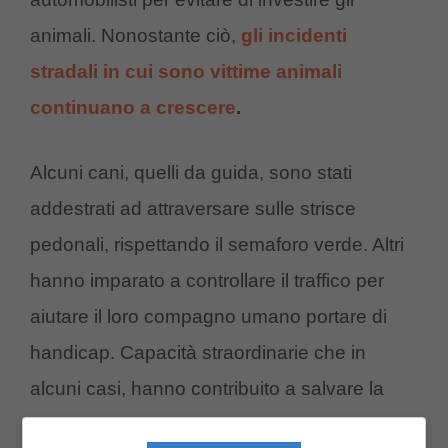
animali. Nonostante ciò,
gli incidenti
stradali in cui sono vittime animali
continuano a crescere
.
Alcuni cani, quelli da guida, sono stati
addestrati ad attraversare sulle strisce
pedonali, rispettando il semaforo verde. Altri
hanno imparato a controllare il traffico per
aiutare il loro compagno umano portare di
handicap. Capacità straordinarie che in
alcuni casi, hanno contribuito a salvare la
vita a delle persone come il caso che si è