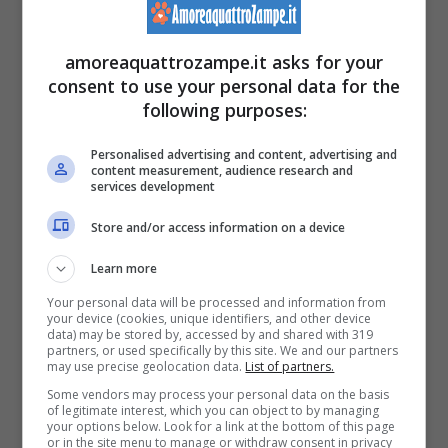
verificato ad Oklahoma city dove un cane di
quartiere ha
salvato una bambina
amoreaquattrozampe.it asks for your
dall’investimento di un camion
.
consent to use your personal data for the
following purposes:
Un’intelligenza fuori dal normale come
questo cane randagio che in una città russa,
Personalised advertising and content, advertising and
content measurement, audience research and
services development
ha aspettato il verde per i pedone sulle
strisce prima di attraversare, mentre sull’altro
Store and/or access information on a device
lato, una donna ha rischiato attraversando
Learn more
con il rosso.
Your personal data will be processed and information from
your device (cookies, unique identifiers, and other device
data) may be stored by, accessed by and shared with 319
partners, or used specifically by this site. We and our partners
Il video è stato condiviso su youtube e il
may use precise geolocation data.
List of partners.
Some vendors may process your personal data on the basis
cane si sta conquistando il titolo del
of legitimate interest, which you can object to by managing
your options below. Look for a link at the bottom of this page
“randagio più educato”. Una scena rara
or in the site menu to manage or withdraw consent in privacy