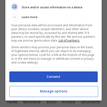
zanne tra le femmine, mentre gli altri ne
Store and/or access information on a device
hanno sviluppato di più piccole rispetto alle
Learn more
precedenti generazioni.
Your personal data will be processed and information from
your device (cookies, unique identifiers, and other device
data) may be stored by, accessed by and shared with 319
Le zanne servono ai maschi per esercitare il
partners, or used specifically by this site. We and our partners
may use precise geolocation data.
List of partners.
proprio dominio territoriale e sul branco, e per
Some vendors may process your personal data on the basis
of legitimate interest, which you can object to by managing
tenere il controllo delle femmine. Come in
your options below. Look for a link at the bottom of this page
or in the site menu to manage or withdraw consent in privacy
molte altre specie animali, come ad esempio
and cookie settings.
gli stambecchi, queste appendici dentali che
Consent
spuntano dalla bocca servono proprio nella
lotta tra il capobranco ed i pretendenti.
Manage options
Nelle femmine sono invece strumenti