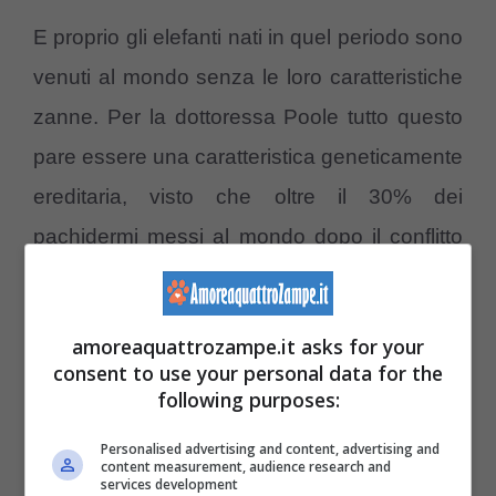
E proprio gli elefanti nati in quel periodo sono
venuti al mondo senza le loro caratteristiche
zanne. Per la dottoressa Poole tutto questo
pare essere una caratteristica geneticamente
ereditaria, visto che oltre il 30% dei
pachidermi messi al mondo dopo il conflitto
hanno presentato questo tratto in maniera
ereditaria.
amoreaquattrozampe.it asks for your
consent to use your personal data for the
E lo stesso è stato osservato nel vicino
following purposes:
Parco Nazionale Addo Elephant: qui è
Personalised advertising and content, advertising and
addirittura il 98% degli elefanti a non avere le
content measurement, audience research and
services development