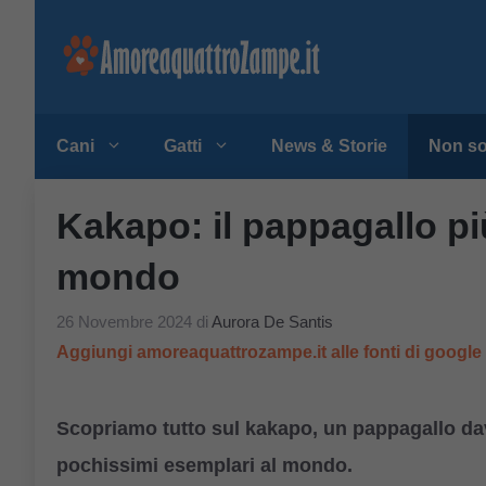
Vai
al
contenuto
Cani
Gatti
News & Storie
Non so
Kakapo: il pappagallo più
mondo
26 Novembre 2024
di
Aurora De Santis
Aggiungi amoreaquattrozampe.it alle fonti di googl
Scopriamo tutto sul kakapo, un pappagallo da
pochissimi esemplari al mondo.