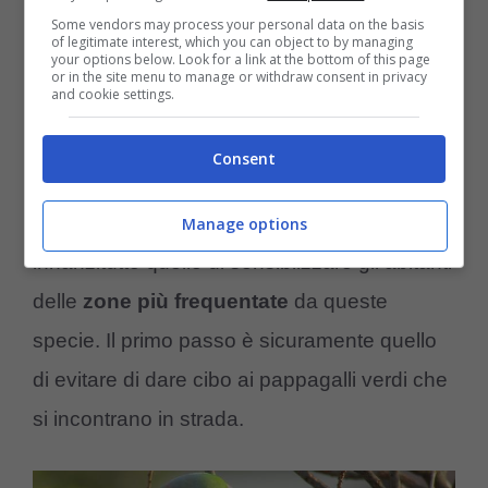
Some vendors may process your personal data on the basis
recente in Australia, riguardante
la pioggia
of legitimate interest, which you can object to by managing
your options below. Look for a link at the bottom of this page
di pappagalli arcobaleno
, per risolvere
or in the site menu to manage or withdraw consent in privacy
and cookie settings.
questo problema connesso all’affollamento di
pappagalli verdi nella penisola, e ridurre –
Consent
così – i danni alle coltivazioni, ai vigneti e
ridurre l’inquinamento acustico, vi sarebbe
Manage options
innanzitutto quello di sensibilzzare gli abitanti
delle
zone più frequentate
da queste
specie. Il primo passo è sicuramente quello
di evitare di dare cibo ai pappagalli verdi che
si incontrano in strada.