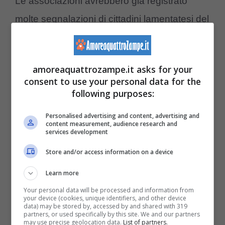
Le associazioni avrebbero già registrato
molte segnalazioni di cittadini lamentatesi del
disturbo
alla quiete pubblica da parte dei
pappagalli verdi. Questi volatili, in particolar
amoreaquattrozampe.it asks for your
modo in alcune zone delle grandi città, come
consent to use your personal data for the
Roma, avrebbero minato – con la loro
following purposes:
presenza – la quiete di luoghi dapprima
Personalised advertising and content, advertising and
content measurement, audience research and
considerati molto silenzioni.
services development
Store and/or access information on a device
Pappagalli verdi invadono le
città, come risolvere il
Learn more
problema
Your personal data will be processed and information from
your device (cookies, unique identifiers, and other device
data) may be stored by, accessed by and shared with 319
partners, or used specifically by this site. We and our partners
Rispetto all’atipico fenomeno verificatosi di
may use precise geolocation data.
List of partners.