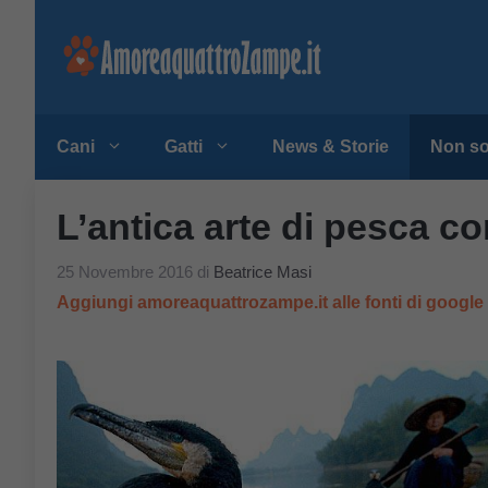
Vai
al
contenuto
Cani
Gatti
News & Storie
Non so
L’antica arte di pesca co
25 Novembre 2016
di
Beatrice Masi
Aggiungi amoreaquattrozampe.it alle fonti di googl