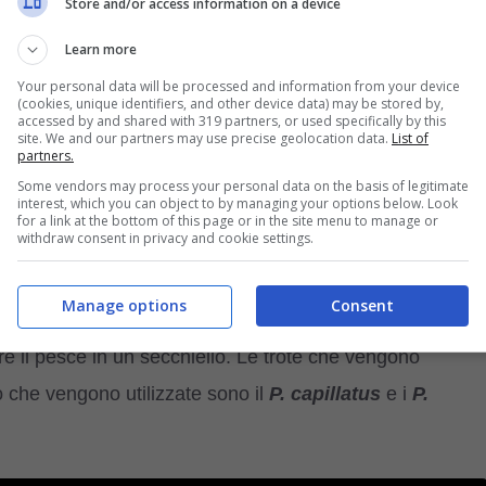
sce. Se l’animale è ben addestrato, è possibile pescare
Store and/or access information on a device
catturare fino a 6 pesci contemporaneamente.
Learn more
Your personal data will be processed and information from your device
(cookies, unique identifiers, and other device data) may be stored by,
cormorano non possiede un piumaggio impermeabile
,
accessed by and shared with 319 partners, or used specifically by this
site. We and our partners may use precise geolocation data.
List of
delle bollicine d’aria nelle piume; quindi nel corso delle
partners.
i avere un piumaggio permeabile all’acqua rendendolo
Some vendors may process your personal data on the basis of legitimate
interest, which you can object to by managing your options below. Look
 finita la battuta di caccia, dovrà spiegare le ali per
for a link at the bottom of this page or in the site menu to manage or
withdraw consent in privacy and cookie settings.
Manage options
Consent
collo del cormorano dal pesce, compiendo massaggi
re il pesce in un secchiello. Le trote che vengono
 che vengono utilizzate sono il
P. capillatus
e i
P.