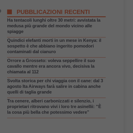
o
PUBBLICAZIONI RECENTI
Ha tentacoli lunghi oltre 30 metri: avvistata la
medusa più grande del mondo vicino alle
spiagge
Quindici elefanti morti in un mese in Kenya: il
sospetto è che abbiano ingerito pomodori
contaminati dal cianuro
Orrore a Grosseto: voleva seppellire il suo
cavallo mentre era ancora vivo, decisiva la
chiamata al 112
Svolta storica per chi viaggia con il cane: dal 3
agosto Ita Airways farà salire in cabina anche
quelli di taglia grande
Tra cenere, alberi carbonizzati e silenzio, i
proprietari ritrovano vivi i loro tre asinellii: “È
la cosa più bella che potessimo vedere”