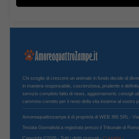
Chi sceglie di crescere un animale in fondo decide di diven
in maniera responsabile, coscienziosa, prudente e definiti
servizio completo fatto di news, aggiornamenti, consigli uti
cammino corretto per il resto della vita insieme al vostro p
Amoreaquattrozampe.it di proprietà di WEB 365 SRL - Vi
Testata Giornalistica registrata presso il Tribunale di Ro
Copyright ©2026 - Tutti i diritti riservati -
Contattaci