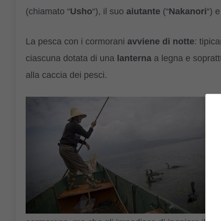
(chiamato “
Usho
“), il suo
aiutante
(“
Nakanori
“) e
La pesca con i cormorani
avviene di notte
: tipi
ciascuna dotata di una
lanterna
a legna e sopratt
alla caccia dei pesci.