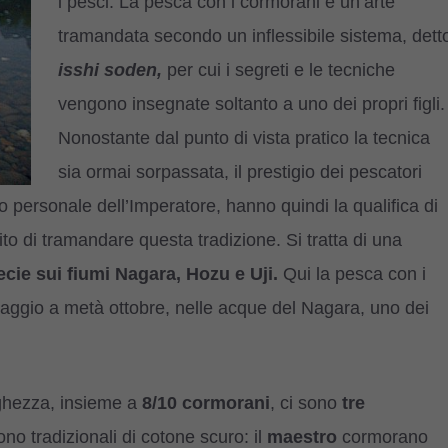
i pesci. La pesca con i cormorani è un’arte
tramandata secondo un inflessibile sistema, dett
isshi soden,
per cui i segreti e le tecniche
vengono insegnate soltanto a uno dei propri figli.
Nonostante dal punto di vista pratico la tecnica
sia ormai sorpassata, il prestigio dei pescatori
o personale dell’Imperatore, hanno quindi la qualifica di
ito di tramandare questa tradizione. Si tratta di una
ecie sui fiumi Nagara, Hozu e Uji.
Qui la pesca con i
aggio a metà ottobre, nelle acque del Nagara, uno dei
nghezza, insieme a
8/10 cormorani
, ci sono
tre
no tradizionali di cotone scuro: il
maestro
cormorano