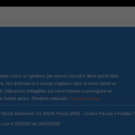
tare come un ‘genitore’ per questi cuccioli e deve quindi farlo
va. Noi di Amore a 4 zampe vogliamo dare ai nostri utenti un
li, indicazioni dettagliate sul come iniziare e proseguire un
iù fedele amico. Direttore editoriale:
Claudia Colono
.
a Nicola Marchese 10, 00141 Roma (RM) - Codice Fiscale e Partita I
ma con n°10/2020 del 30/01/2020