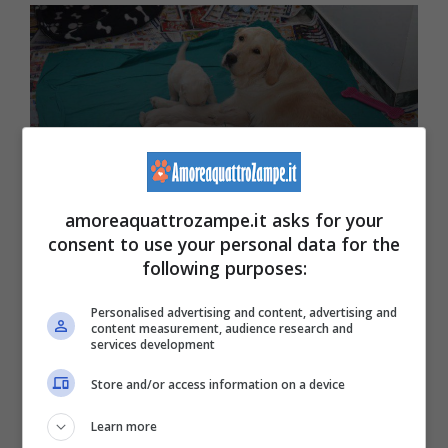
La riproduzione nella cagna: le 4
fasi del ciclo estrale
amoreaquattrozampe.it asks for your
consent to use your personal data for the
following purposes:
Personalised advertising and content, advertising and
content measurement, audience research and
services development
Store and/or access information on a device
Learn more