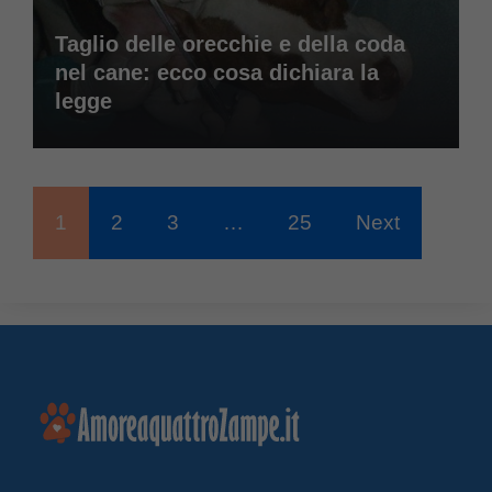
Taglio delle orecchie e della coda
nel cane: ecco cosa dichiara la
legge
1
2
3
…
25
Next