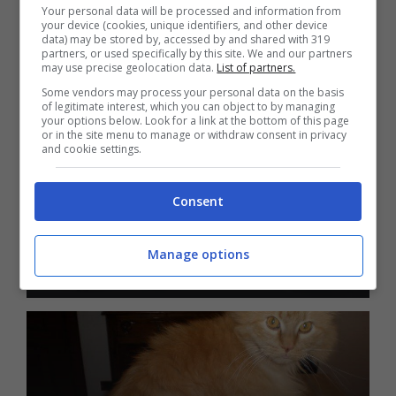
La Dentatura nel cane:
Your personal data will be processed and information from
conformazioni e malformazioni
your device (cookies, unique identifiers, and other device
data) may be stored by, accessed by and shared with 319
partners, or used specifically by this site. We and our partners
may use precise geolocation data.
List of partners.
Some vendors may process your personal data on the basis
of legitimate interest, which you can object to by managing
your options below. Look for a link at the bottom of this page
or in the site menu to manage or withdraw consent in privacy
and cookie settings.
Consent
La colica nel cane: colite o semplice
Manage options
corpo estraneo?