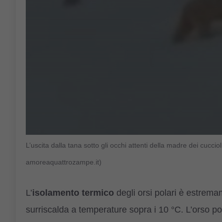
L’uscita dalla tana sotto gli occhi attenti della madre dei cuccio
amoreaquattrozampe.it)
L’
isolamento termico
degli orsi polari è estremam
surriscalda a temperature sopra i 10 °C. L’orso pol