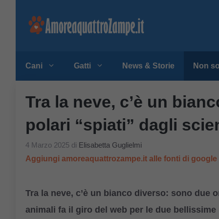
Vai
al
contenuto
Cani
Gatti
News & Storie
Non so
Tra la neve, c’è un bian
polari “spiati” dagli scie
4 Marzo 2025
di
Elisabetta Guglielmi
Aggiungi amoreaquattrozampe.it alle fonti di googl
Tra la neve, c’è un bianco diverso: sono due orsi
animali fa il giro del web per le due bellissim