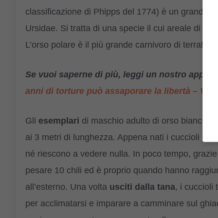
classificazione di Phipps del 1774) è un grande m
Ursidae. Si tratta di una specie il cui areale di di
L’orso polare è il più grande carnivoro di terrafer
Se vuoi saperne di più, leggi un nostro appr
anni di torture può assaporare la libertà – VI
Gli
esemplari
di maschio adulto di orso bianco p
ai 3 metri di lunghezza. Appena nati i cuccioli di
né riescono a vedere nulla. In poco tempo, grazie a
pesare 10 chili ed è proprio quando hanno raggiun
all’esterno. Una volta
usciti dalla tana
, i cucciol
per acclimatarsi e imparare a camminare sul ghiacc