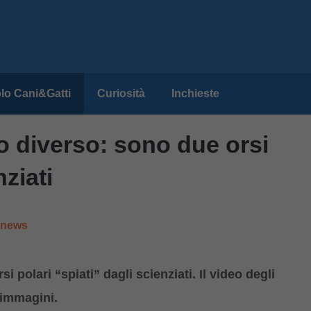
lo Cani&Gatti
Curiosità
Inchieste
co diverso: sono due orsi
nziati
e news
 polari “spiati” dagli scienziati. Il video degli
e immagini.