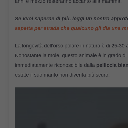
anni e mezzo resteranno accanto alla mamma.
Se vuoi saperne di più, leggi un nostro appr
aspetta per strada che qualcuno gli dia una 
La longevità dell’orso polare in natura è di 25-30 
Nonostante la mole, questo animale è in grado di c
immediatamente riconoscibile dalla
pelliccia bia
estate il suo manto non diventa più scuro.