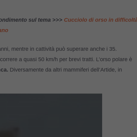
ofondimento sul tema >>>
Cucciolo di orso in difficolt
mano
anni, mentre in cattività può superare anche i 35.
orrere a quasi 50 km/h per brevi tratti. L’orso polare è
nca.
Diversamente da altri mammiferi dell’Artide, in