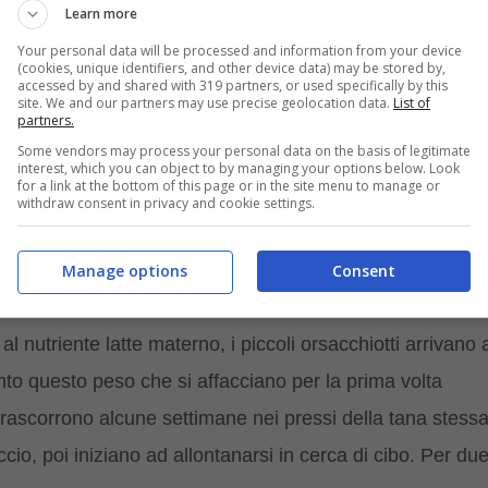
Learn more
ammifero carnivoro appartenente alla famiglia degli
Your personal data will be processed and information from your device
ffusione è la zona del polo nord nel mare glaciale artico.
(cookies, unique identifiers, and other device data) may be stored by,
accessed by and shared with 319 partners, or used specifically by this
ma esistente sul pianeta insieme all’orso kodiak.
site. We and our partners may use precise geolocation data.
List of
partners.
Some vendors may process your personal data on the basis of legitimate
ofondimento sul tema >>>
Orso finalmente libero dop
interest, which you can object to by managing your options below. Look
for a link at the bottom of this page or in the site menu to manage or
DEO
withdraw consent in privacy and cookie settings.
esano mediamente dai 350 ai 700 kg e misurano dai 2,4
Manage options
Consent
 orso polare pesano circa 600 grammi, non hanno il pelo
l nutriente latte materno, i piccoli orsacchiotti arrivano 
to questo peso che si affacciano per la prima volta
i trascorrono alcune settimane nei pressi della tana stess
io, poi iniziano ad allontanarsi in cerca di cibo. Per du