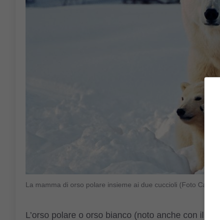
La mamma di orso polare insieme ai due cuccioli (Foto Canva
L’orso polare o orso bianco (noto anche con il nom