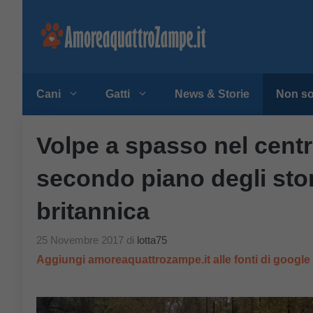
Vai
al
contenuto
Cani
Gatti
News & Storie
Non so
Volpe a spasso nel centr
secondo piano degli stor
britannica
25 Novembre 2017
di
lotta75
Aggiungi amoreaquattrozampe.it alle fonti di googl