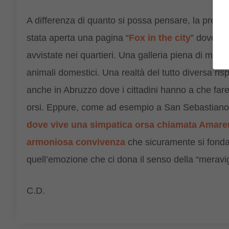
A differenza di quanto si possa pensare, la presen
stata aperta una pagina “
Fox in the city
” dove i c
avvistate nei quartieri. Una galleria piena di magi
animali domestici. Una realtà del tutto diversa ris
anche in Abruzzo dove i cittadini hanno a che fare n
orsi. Eppure, come ad esempio a San Sebastiano de
dove vive una simpatica orsa chiamata Amarena
armoniosa convivenza
che sicuramente si fonda 
quell’emozione che ci dona il senso della “meravig
C.D.