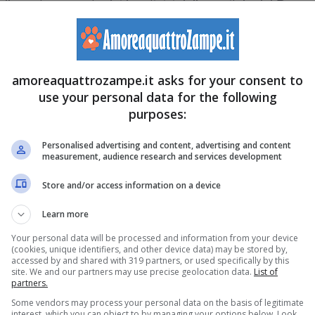
a parte scoperta dei bus tipici della capitale del Regno
prezzato in parte il fuori programma. Secondo le
tuta arrivare sul mezzo, la volpe potrebbe essere scesa da
ati gli autobus. Forse attratta da qualche briciola o da
amoreaquattrozampe.it asks for your consent to
use your personal data for the following
lpe alla ricerca di cibo si è spinta fino dentro il mezzo.
purposes:
 il responsabile della sezione di Londra della RSPCA,
Personalised advertising and content, advertising and content
measurement, audience research and services development
 parte è stato vietato alle volpi di viaggiare: “E’
Store and/or access information on a device
eoccupato per il benessere e il destino della volpe”.
Learn more
nale ha chiuso l’accesso al secondo piano del mezzo,
Your personal data will be processed and information from your device
(cookies, unique identifiers, and other device data) may be stored by,
sciti a catturare l’esemplare.
accessed by and shared with 319 partners, or used specifically by this
site. We and our partners may use precise geolocation data.
List of
partners.
vicinanze del deposito dove presumibilmente risiedeva.
Some vendors may process your personal data on the basis of legitimate
interest, which you can object to by managing your options below. Look