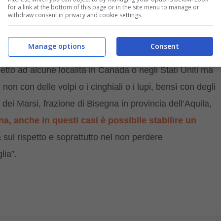
for a link at the bottom of this page or in the site menu to manage or
withdraw consent in privacy and cookie settings.
za delle volpe a Londra è molto diffusa, al punto che è
ittadini pubblicano le fotografie e dei video sulle volpi
Manage options
Consent
a anche se a volte potrebbe essere rischioso per gli
petto ad alcune località in Canada o negli Stati Uniti ma
on con delle volpi o i cinghiali o i lupi, bensì con degli
i Marsi, frazione di Bisegna in provincia dell’Aquila,
, anche in questi casi è possibile stabilire un
sul rispetto e soprattutto nel non perdere
lia”.