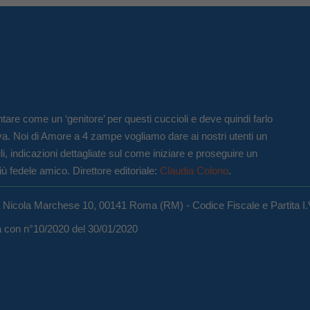
tare come un ‘genitore’ per questi cuccioli e deve quindi farlo
va. Noi di Amore a 4 zampe vogliamo dare ai nostri utenti un
li, indicazioni dettagliate sul come iniziare e proseguire un
iù fedele amico. Direttore editoriale:
Claudia Colono
.
a Nicola Marchese 10, 00141 Roma (RM) - Codice Fiscale e Partita I
ma con n°10/2020 del 30/01/2020