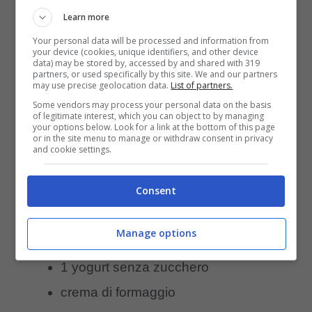
Learn more
Torta di macinato di carne
Your personal data will be processed and information from
your device (cookies, unique identifiers, and other device
data) may be stored by, accessed by and shared with 319
Ingredienti
partners, or used specifically by this site. We and our partners
may use precise geolocation data.
List of partners.
Some vendors may process your personal data on the basis
2 cucchiai di farina d’avena
of legitimate interest, which you can object to by managing
your options below. Look for a link at the bottom of this page
or in the site menu to manage or withdraw consent in privacy
2 uova
and cookie settings.
1 tazzina di farina di riso integrale
Consent
300 gr di pollo tritato
100 gr di pancetta
Manage options
1 yogurt naturale
1 yogurt senza zucchero
crema di formaggio