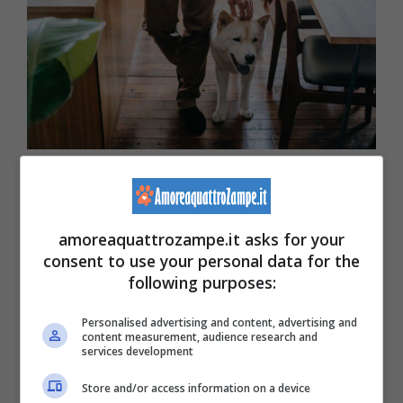
(Foto Pexels)
Procediamo con altre due ricette casalinghe
amoreaquattrozampe.it asks for your
consent to use your personal data for the
davvero squisite per gli amici cani. La
following purposes:
seconda di cui parliamo è ricca di pezzetti di
Personalised advertising and content, advertising and
carne, un
piatto
irresistibile
per i pelosi. É la
content measurement, audience research and
services development
torta di macinato di carne. Ecco cosa ci
Store and/or access information on a device
occorre.