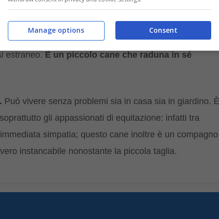
nome, in fiammingo, significa “piccolo battelliere”
perché era il compagno dei battellieri lungo il canale
Manage options
Consent
delle Fiandre, con il compito di cacciare i topi e di
si estraneo.
È un piccolo cane che raduna in sé
.
Può vivere senza problemi sia in casa sia in giardino. 
oprattutto gli appassionati di equitazione: infatti tra
’immediata simpatia; questo cane inoltre è un compagno
ero instancabile nonostante la piccola taglia.