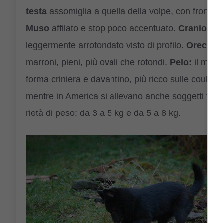
testa
assomiglia a quella della volpe, con fronte p
Muso
affilato e stop poco accentuato.
Cranio
abba
leggermente arrotondato visto di profilo.
Orecchie
marroni, pieni, più ovali che rotondi.
Pelo:
il mant
forma criniera e davantino, più ricco sulle coulotte
mentre in America si allevano anche soggetti fulvi
rietà di peso: da 3 a 5 kg e da 5 a 8 kg.