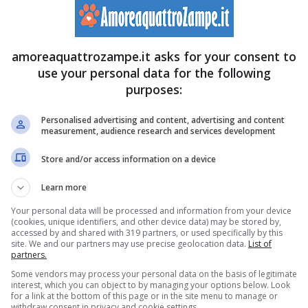
iuttosto larga che va restringendosi verso gli occhi.
stanza largo, che si restringe verso gli occhi;
amoreaquattrozampe.it asks for your consent to
 erette,
triangolari e rivolte in avanti.
Gli occhi
sono
use your personal data for the following
ello, lungo e nerissimo, è assolutamente impermeabile;
purposes:
s.
Colore:
il nero zaino è l’unico riconosciuto dalla FCI,
Personalised advertising and content, advertising and content
measurement, audience research and services development
 e color fegato.
Taglia:
in relazione alle due diverse va
Store and/or access information on a device
Learn more
CARATTERE E ATTITUDINI:
È
allegrissimo,
Your personal data will be processed and information from your device
irrequieto, instancabile
, sempre attento e vigile.
(cookies, unique identifiers, and other device data) may be stored by,
accessed by and shared with 319 partners, or used specifically by this
site. We and our partners may use precise geolocation data.
List of
Ama moltissimo l’acqua. È un cane da compagnia
partners.
ma anche uno spericolato cacciatore di topi e talpe;
Some vendors may process your personal data on the basis of legitimate
interest, which you can object to by managing your options below. Look
inoltre è un ottimo guardiano “avvisatore”. Il suo
for a link at the bottom of this page or in the site menu to manage or
withdraw consent in privacy and cookie settings.