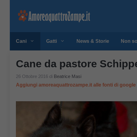
Vai
al
contenuto
Cani
Gatti
News & Storie
Non so
Cane da pastore Schipper
26 Ottobre 2016
di
Beatrice Masi
Aggiungi amoreaquattrozampe.it alle fonti di googl