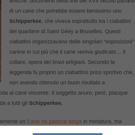
antiche: documenti della fine del XVII secolo parlan
di un cane che potrebbe essere benissimo uno
Schipperkee
, che viveva soprattutto tra i ciabattini
del quartiere di Saint Géey a Bruxelles. Questi
ciabattini organizzavano delle singolari “esposizioni”
canine in cui più che il cane veniva giudicato… il
collare, opera dei bravi artigiani. Secondo la
leggenda fu proprio un ciabattino poco sportivo che,
non avendo ottenuto un buon risultato a
 coda al cane vincente. Il soggetto anuro, però, piacque
a a tutti gli
Schipperkee.
camente un
Cane da pastore belga
in miniatura, ma
colo cane elegante, ma ben strutturato e muscoloso.
La