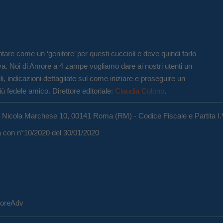
tare come un ‘genitore’ per questi cuccioli e deve quindi farlo
va. Noi di Amore a 4 zampe vogliamo dare ai nostri utenti un
li, indicazioni dettagliate sul come iniziare e proseguire un
iù fedele amico. Direttore editoriale:
Claudia Colono
.
a Nicola Marchese 10, 00141 Roma (RM) - Codice Fiscale e Partita I
ma con n°10/2020 del 30/01/2020
eCoreAdv