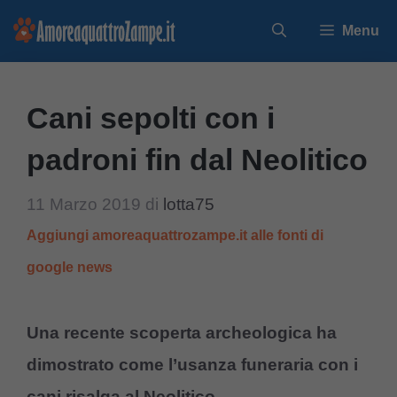
Vai
Menu
al
contenuto
Cani sepolti con i
padroni fin dal Neolitico
11 Marzo 2019
di
lotta75
Aggiungi amoreaquattrozampe.it alle fonti di
google news
Una recente scoperta archeologica ha
dimostrato come l’usanza funeraria con i
cani risalga al Neolitico