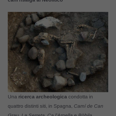
Una
ricerca archeologica
condotta in
quattro distinti siti, in Spagna,
Camí de Can
Grau
,
La Serreta
,
Ca l’Arnella
e
Bòbila