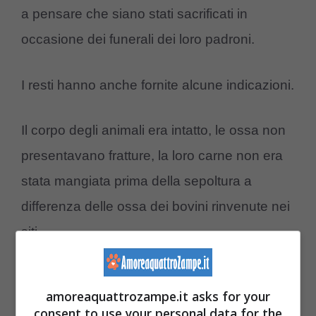
a pensare che siano stati sacrificati in
occasione dei funerali dei loro padroni.
I resti hanno anche fornite alcune indicazioni.
Il corpo degli animali era intatto, le ossa non
presentavano fratture, la loro carne non era
stata mangiata prima della sepoltura a
differenza delle ossa dei bovini rinvenute nei
siti.
Al contrario, il corpo dei cani era stato
amoreaquattrozampe.it asks for your
disposto in modo delicato e accurato vicino
consent to use your personal data for the