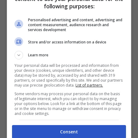
al corpo dell’umano deceduto.
following purposes:
Personalised advertising and content, advertising and
Questo studio, avvalora le precedenti
content measurement, audience research and
services development
ricerche e scoperte effettuate in molti siti,
Store and/or access information on a device
risalenti alla stessa epoca, in Italia, Sud della
Learn more
Francia e in Germania.
Your personal data will be processed and information from
your device (cookies, unique identifiers, and other device
data) may be stored by, accessed by and shared with 319
Per gli studiosi si tratta di “un’usanza rituale
partners, or used specifically by this site. We and our partners
may use precise geolocation data.
List of partners.
stereotipata che fornisce una prova
Some vendors may process your personal data on the basis
of legitimate interest, which you can object to by managing
inconfutabile del legame tra il cane e la
your options below. Look for a link at the bottom of this page
or in the site menu to manage or withdraw consent in privacy
comunità in quell’epoca”.
and cookie settings.
Per tanto non sorprende come oggigiorno vi
Consent