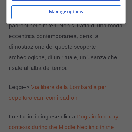
sia la stessa necessità. Molte regione stanno
Manage options
approvando la sepoltura dei cani con i
padroni nei cimiteri. Non si tratta di una moda
eccentrica contemporanea, bensì a
dimostrazione dei queste scoperte
archeologiche, di un rituale, un’usanza che
risale all’alba dei tempi.
Leggi–>
Via libera della Lombardia per
sepoltura cani con i padroni
Lo studio, in inglese clicca
Dogs in funerary
contexts during the Middle Neolithic in the