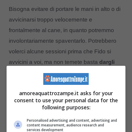
Bisogna evitare di portare le mani in alto o di
avvicinarsi troppo velocemente e
frontalmente al cane, in quanto potremmo
involontariamente spaventarlo. Potrebbero
volerci alcune sessioni prima che Fido si
avvicini a voi, ma non temete basta
dargli
del tempo.
Potrebbe interessarti anche:
Il cane ha
amoreaquattrozampe.it asks for your
consent to use your personal data for the
paura dei rumori: i più terrificanti per lui e
following purposes:
come calmarlo
Personalised advertising and content, advertising and
content measurement, audience research and
Cosa fare dopo che il cane si è
services development