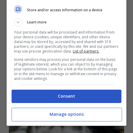
avvicinato?
Store and/or access information on a device
Learn more
Una volta che il cane si avvicina a voi, per
Your personal data will be processed and information from
rafforzare questo contatto è molto importante
your device (cookies, unique identifiers, and other device
data) may be stored by, accessed by and shared with 319
offrirgli giocattoli e giocare con lui,
in
partners, or used specifically by this site. We and our partners
may use precise geolocation data.
List of partners.
modo tale da creare anche un altro tipo di
Some vendors may process your personal data on the basis
of legitimate interest, which you can object to by managing
legame.
your options below. Look for a link at the bottom of this page
or in the site menu to manage or withdraw consent in privacy
and cookie settings.
Consent
Manage options