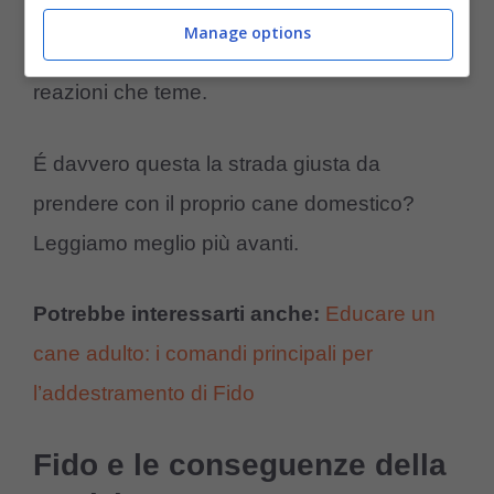
positivo sviluppato con l’umano, inizierà a
Manage options
muoversi incerto e confuso,
spaventato
da
reazioni che teme.
É davvero questa la strada giusta da
prendere con il proprio cane domestico?
Leggiamo meglio più avanti.
Potrebbe interessarti anche:
Educare un
cane adulto: i comandi principali per
l’addestramento di Fido
Fido e le conseguenze della