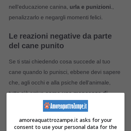
nell’educazione canina,
urla
e
punizioni
.,
penalizzarlo e negargli momenti felici.
Le reazioni negative da parte
del cane punito
Se ti stai chiedendo cosa succede al tuo
cane quando lo punisci, ebbene devi sapere
che, agli occhi e alla psiche dell’animale,
tutto ciò arriva
come
una
mancanza
di
fiducia
.
amoreaquattrozampe.it asks for your
Il peloso non può distinguere i pensieri e le
consent to use your personal data for the