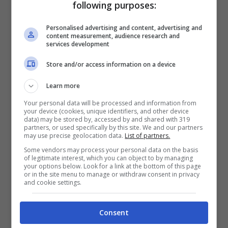
intenzioni come facciamo noi umani,
following purposes:
includendole in precisi e momentanei
Personalised advertising and content, advertising and
content measurement, audience research and
passaggi. Lui assimila tutto e
ne
viene
services development
influenzato
.
Store and/or access information on a device
Learn more
Non potendo Fido comprendere bene le
Your personal data will be processed and information from
motivazioni che scatenano un
your device (cookies, unique identifiers, and other device
data) may be stored by, accessed by and shared with 319
comportamento aggressivo e negativo nel
partners, or used specifically by this site. We and our partners
may use precise geolocation data.
List of partners.
suo padrone, certi metodi
innescano
Some vendors may process your personal data on the basis
of legitimate interest, which you can object to by managing
insicurezza
e
disagio
(nonché paura).
your options below. Look for a link at the bottom of this page
or in the site menu to manage or withdraw consent in privacy
and cookie settings.
Di conseguenza, l’animale domestico, il
Consent
quale credeva in un rapporto confidenziale e