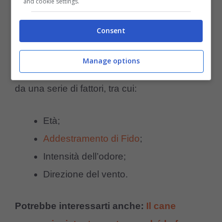
and cookie settings.
(Foto Pinterest)
Consent
Fino a che distanza il cane può sentire un
Manage options
odore? La risposta non è univoca, e dipende
da una serie di fattori, tra cui:
Età;
Addestramento di Fido
;
Intensità dell’odore;
Direzione del vento.
Potrebbe interessarti anche:
Il cane