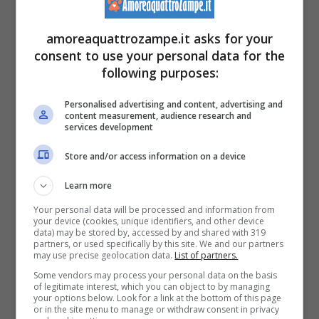
può sentire un odore?
amoreaquattrozampe.it asks for your
Non c’è che dire:
l’olfatto del cane
è davvero
consent to use your personal data for the
eccezionale! Dopo aver scoperto come
following purposes:
funziona quello che, insieme all’udito, è tra i
Personalised advertising and content, advertising and
content measurement, audience research and
sensi più potenti del cane, soddisfiamo la
services development
nostra curiosità.
Store and/or access information on a device
Learn more
Your personal data will be processed and information from
your device (cookies, unique identifiers, and other device
data) may be stored by, accessed by and shared with 319
partners, or used specifically by this site. We and our partners
may use precise geolocation data.
List of partners.
Some vendors may process your personal data on the basis
of legitimate interest, which you can object to by managing
your options below. Look for a link at the bottom of this page
or in the site menu to manage or withdraw consent in privacy