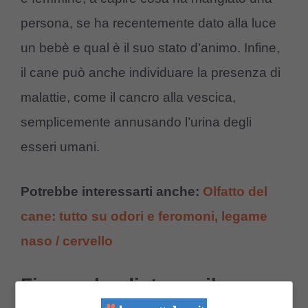
persona, se ha recentemente dato alla luce
un bebè e qual è il suo stato d’animo. Infine,
il cane può anche individuare la presenza di
malattie, come il cancro alla vescica,
semplicemente annusando l’urina degli
esseri umani.
Potrebbe interessarti anche:
Olfatto del
cane: tutto su odori e feromoni, legame
naso / cervello
Fino a che distanza il cane