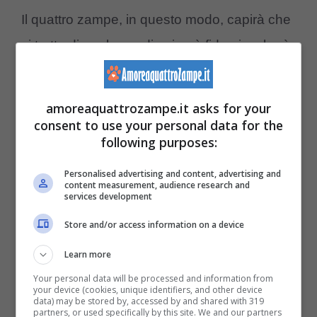
Il quattro zampe, in questo modo, capirà che
si tratta di qualcuno di cui può fidarsi e che è
in grado di prendersi cura di lui in assenza
del suo amato proprietario, trascorrendo i
amoreaquattrozampe.it asks for your
giorni di lontananza più serenamente.
consent to use your personal data for the
following purposes:
Inoltre, ricorrendo al dog sitter faremo sì che
Personalised advertising and content, advertising and
content measurement, audience research and
Fido rimanga nella sua casa: l’habitat che
services development
conosce e che identifica come sicuro, poiché
Store and/or access information on a device
colmo di ricordi e del nostro odore,
mitigherà
Learn more
il suo senso di insicurezza e solitudine
Your personal data will be processed and information from
your device (cookies, unique identifiers, and other device
dovuto alla nostra partenza
.
data) may be stored by, accessed by and shared with 319
partners, or used specifically by this site. We and our partners