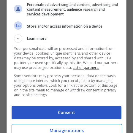
componenti della famiglia, e anche il padrone
Personalised advertising and content, advertising and
content measurement, audience research and
di casa sembra aver ‘obbedito’ con molto
services development
piacere al volere ‘popolare’.
Store and/or access information on a device
Learn more
Potrebbe interessarti anche:
Scopri tutto
Your personal data will be processed and information from
sui cani di Meghan Markle: chi sono Pula e
your device (cookies, unique identifiers, and other device
data) may be stored by, accessed by and shared with 319
Guy (e anche Bogart)
partners, or used specifically by this site. We and our partners
may use precise geolocation data.
List of partners.
Some vendors may process your personal data on the basis
Neve, il cane della famiglia
of legitimate interest, which you can object to by managing
your options below. Look for a link at the bottom of this page
or in the site menu to manage or withdraw consent in privacy
Santarelli-Corradi
and cookie settings.
Un cane partecipa attivamente a tutte le
Consent
esperienze di una famiglia, sia belle che
brutte. Sui social infatti ritroviamo le immagini
Manage options