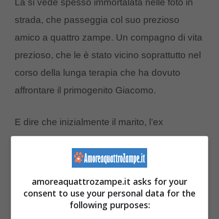
La si vede spesso immortalata nelle foto in
strada, che passeggia col suo prezioso
amico a quattro zampe. Un compagno di vita
prezioso, che le è stato vicino soprattutto nel
corso della lunga terapia che ha dovuto
affrontare il primogenito Giacomo.
E dire che inizialmente il marito, l’ex
calciatore Bernardo Corradi aveva dichiarato:
‘
Un cane in casa mia? Mai
‘.
amoreaquattrozampe.it asks for your
consent to use your personal data for the
A quanto pare hanno vinto gli altri
following purposes: