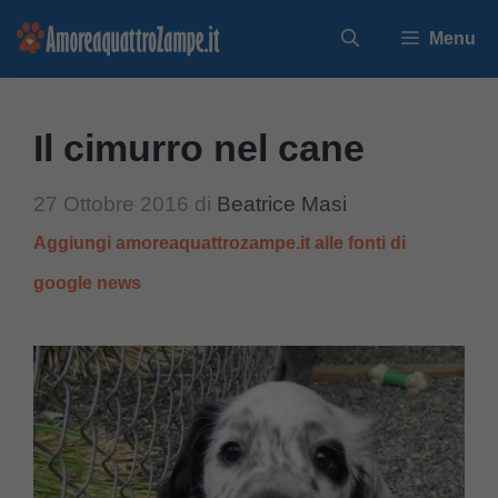
Vai
Menu
al
contenuto
Il cimurro nel cane
27 Ottobre 2016
di
Beatrice Masi
Aggiungi amoreaquattrozampe.it alle fonti di
google news