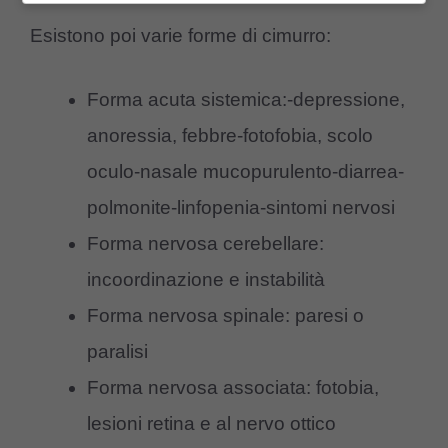
Esistono poi varie forme di cimurro:
Forma acuta sistemica:-depressione,
anoressia, febbre-fotofobia, scolo
oculo-nasale mucopurulento-diarrea-
polmonite-linfopenia-sintomi nervosi
Forma nervosa cerebellare:
incoordinazione e instabilità
Forma nervosa spinale: paresi o
paralisi
Forma nervosa associata: fotobia,
lesioni retina e al nervo ottico