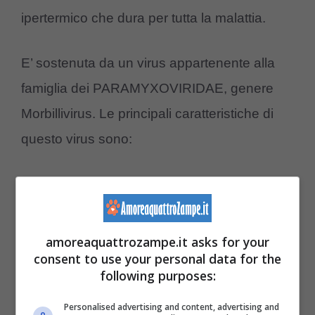
ipertermico che dura per tutta la malattia.
E’ sostenuta da un virus appartenente alla
famiglia dei PARAMYXOVIRIDAE, genere
Morbillivirus. Le principali caratteristiche di
questo virus sono:
Malattia cosmopolita
Malattia grave nei cuccioli
E’ più frequente nelle stagioni fredde e
amoreaquattrozampe.it asks for your
consent to use your personal data for the
nelle zone umide
following purposes:
Animali portatori del virus
Personalised advertising and content, advertising and