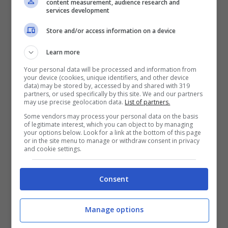
content measurement, audience research and
services development
Penetrazione avviene tramite la via
respiratoria colpendo le Tonsille; da
Store and/or access information on a device
un’analisi al microscopio riscontriamo
Learn more
macrofagi e monociti delle prime vie
Your personal data will be processed and information from
your device (cookies, unique identifiers, and other device
respiratorie. Dopo 2-3 giorni c’è la Viremia
data) may be stored by, accessed by and shared with 319
partners, or used specifically by this site. We and our partners
may use precise geolocation data.
List of partners.
(presenza di particelle virali nel circolo
Some vendors may process your personal data on the basis
sanguigno). Vengono colpiti poi dopo 8.9
of legitimate interest, which you can object to by managing
your options below. Look for a link at the bottom of this page
giorni i Tessuti linforeticolari con
or in the site menu to manage or withdraw consent in privacy
and cookie settings.
conseguente linfopenia. Dopo 15 giorni
perviene una seconda viremia di tipo 2
Consent
facendo si che ci sia immuno-depressione di
Manage options
tutti i tessuti dell’organismo.