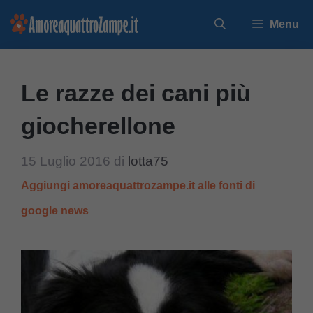
Vai
Menu
al
contenuto
Le razze dei cani più
giocherellone
15 Luglio 2016
di
lotta75
Aggiungi amoreaquattrozampe.it alle fonti di
google news