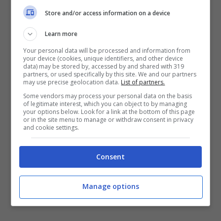
SCOPRI LE RAZZE,
clicca successiva
Store and/or access information on a device
Learn more
Pagine:
1
2
3
4
5
6
Your personal data will be processed and information from
your device (cookies, unique identifiers, and other device
data) may be stored by, accessed by and shared with 319
partners, or used specifically by this site. We and our partners
may use precise geolocation data.
List of partners.
Some vendors may process your personal data on the basis
of legitimate interest, which you can object to by managing
your options below. Look for a link at the bottom of this page
or in the site menu to manage or withdraw consent in privacy
and cookie settings.
Consent
Manage options