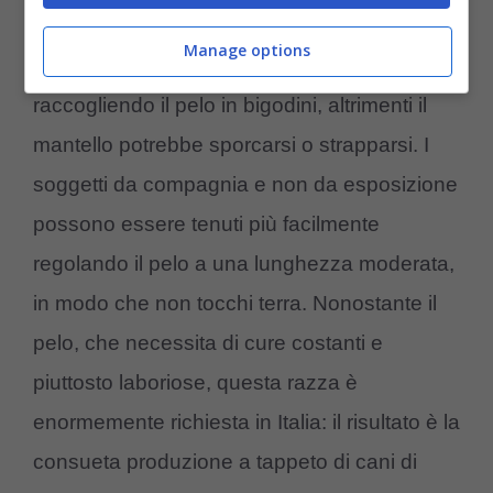
cane da appartamento: se deve uscire in
Manage options
giardino bisogna “impacchettarlo”
raccogliendo il pelo in bigodini, altrimenti il
mantello potrebbe sporcarsi o strapparsi. I
soggetti da compagnia e non da esposizione
possono essere tenuti più facilmente
regolando il pelo a una lunghezza moderata,
in modo che non tocchi terra. Nonostante il
pelo, che necessita di cure costanti e
piuttosto laboriose, questa razza è
enormemente richiesta in Italia: il risultato è la
consueta produzione a tappeto di cani di