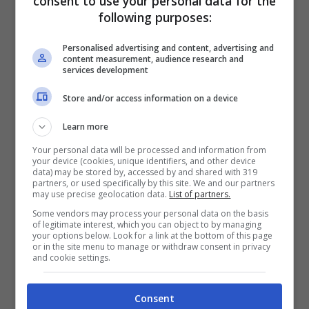
consent to use your personal data for the
following purposes:
Personalised advertising and content, advertising and
content measurement, audience research and
services development
Store and/or access information on a device
Learn more
Your personal data will be processed and information from
your device (cookies, unique identifiers, and other device
data) may be stored by, accessed by and shared with 319
partners, or used specifically by this site. We and our partners
may use precise geolocation data.
List of partners.
Some vendors may process your personal data on the basis
of legitimate interest, which you can object to by managing
your options below. Look for a link at the bottom of this page
or in the site menu to manage or withdraw consent in privacy
SALUTE E CONSIGLI:
È un cagnolino
and cookie settings.
robusto, anche se la taglia piccolissima lo
Consent
rende facilmente vulnerabile ai traumi. È un