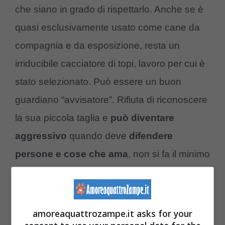
che siano in grado di rispettarlo. Anche se è
quasi esclusivamente usato come cane da
compagnia e da esposizione, resta un
irriducibile cacciatore di topi, lavoro per cui è
stato selezionato. Può essere un buon
guardiano “avvisatore”. Rifiuta di riconoscere
la sua piccola taglia e
può diventare
aggressivo
quando deve
difendere
persone e cose che ama
, non si fa il minimo
scrupolo ad attaccare qualsiasi cosa ritenga
pericolosa per sé o per i suoi umani.
amoreaquattrozampe.it asks for your