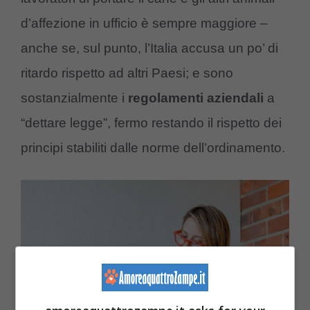
d’affezione in ufficio è sempre maggiore –
anche se, sul punto, l’Italia accusa un po’ di
ritardo rispetto ad altri Paesi; e sono
sostanzialmente i
regolamenti aziendali
a
“dettare legge”, fermo restando il rispetto dei
principi stabiliti dalle norme dell’ordinamento.