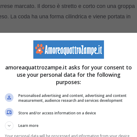
arrese marcato. Il dorso è stretto e corto con una groppa
eso. La coda ha una forma cilindrica e viene portata in
sizionato ed avambraccio lungo e diritto. Gli arti
amoreaquattrozampe.it asks for your consent to
utti e metatarsi corti. I piedi non sono rivolti né in dentr
use your personal data for the following
purposes:
Personalised advertising and content, advertising and content
measurement, audience research and services development
Store and/or access information on a device
ta essere molto brillante.
Learn more
Your personal data will be processed and information from your device