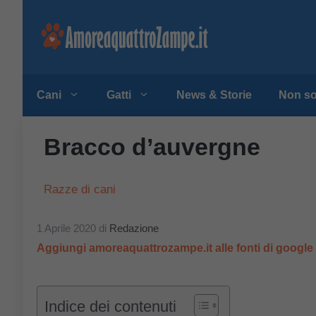
Vai
al
contenuto
Cani
Gatti
News & Storie
Non so
Bracco d’auvergne
Razze di cani
1 Aprile 2020
di
Redazione
Aggiungi amoreaquattrozampe.it alle fonti di googl
Indice dei contenuti