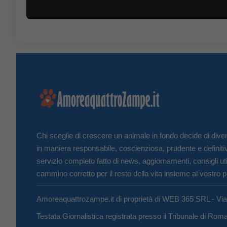
Chi sceglie di crescere un animale in fondo decide di diven
in maniera responsabile, coscienziosa, prudente e definiti
servizio completo fatto di news, aggiornamenti, consigli uti
cammino corretto per il resto della vita insieme al vostro p
Amoreaquattrozampe.it di proprietà di WEB 365 SRL - Vi
Testata Giornalistica registrata presso il Tribunale di Ro