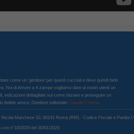
tare come un ‘genitore’ per questi cuccioli e deve quindi farlo
va. Noi di Amore a 4 zampe vogliamo dare ai nostri utenti un
li, indicazioni dettagliate sul come iniziare e proseguire un
iù fedele amico. Direttore editoriale:
Claudia Colono
.
a Nicola Marchese 10, 00141 Roma (RM) - Codice Fiscale e Partita I
ma con n°10/2020 del 30/01/2020