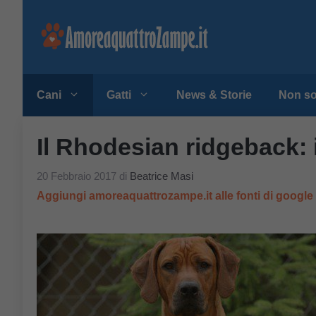
Vai
al
contenuto
Cani
Gatti
News & Storie
Non so
Il Rhodesian ridgeback: 
20 Febbraio 2017
di
Beatrice Masi
Aggiungi amoreaquattrozampe.it alle fonti di googl