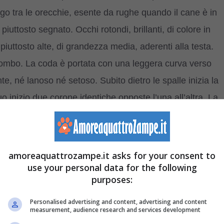
argo tra le orecchie, esente da rughe quando il cane è in
piuttosto segnato. Occhi rotondi, brillanti, di colore in
iuttosto alte, di grandezza media, aderenti alla testa.
ppiombo. La coda è portata con una leggera curva verso
llante, né lanoso né setoso. Subito dietro le spalle inizia la
uo inizio due corone identiche opposte l’una all’altra. La
Colore: dal grano chiaro al grano rosso. Ammesso un po’ di
a 65 cm; femmine fino a 62,5 cm.
amoreaquattrozampe.it asks for your consent to
CARATTERE E ATTITUDINI:
use your personal data for the following
purposes:
È un cane vivace, allegro, coraggiosissimo, buono e
fedele con il padrone e con i familiari, bambini
Personalised advertising and content, advertising and content
measurement, audience research and services development
compresi. È stato selezionato per svolgere diversi