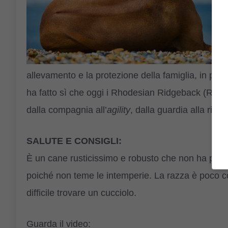
allevamento e la protezione della famiglia, in part
ha fatto sì che oggi i Rhodesian Ridgeback (RR) p
dalla compagnia all’
agility
, dalla guardia alla ricerc
SALUTE E CONSIGLI:
È un cane rusticissimo e robusto che non ha proble
poiché non teme le intemperie. La razza è poco con
difficile trovare un cucciolo.
Guarda il video: