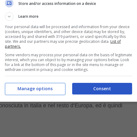
compiti: tra cui la caccia al leone che consiste nel
Store and/or access information on a device
segnalare la belva abbaiando e nell’attirarlo con fint
Learn more
e fughe fino a portata del fucile del padrone, fare la
Your personal data will be processed and information from your device
(cookies, unique identifiers, and other device data) may be stored by,
guardia della proprietà e degli animali da
accessed by and shared with 319 partners, or used specifically by this
site. We and our partners may use precise geolocation data.
List of
icolare dei bambini. Questa selezione per scopi multipli
partners.
Some vendors may process your personal data on the basis of legitimate
ossano essere impiegati con successo in varie attività,
interest, which you can object to by managing your options below. Look
for a link at the bottom of this page or in the site menu to manage or
a sportiva ed altri sport cinofili.
withdraw consent in privacy and cookie settings.
Manage options
Consent
mi di salute. Può vivere sia in casa sia in giardino,
osciuta in Italia e nel resto d’Europa, ed è quindi