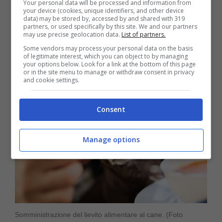
Your personal data will be processed and information from
Modalità di somministrazione
your device (cookies, unique identifiers, and other device
data) may be stored by, accessed by and shared with 319
partners, or used specifically by this site. We and our partners
Il lievito alimentare può essere
may use precise geolocation data.
List of partners.
Some vendors may process your personal data on the basis
somministrato al cane
a seconda delle
of legitimate interest, which you can object to by managing
your options below. Look for a link at the bottom of this page
esigenze e con moderazione.
or in the site menu to manage or withdraw consent in privacy
and cookie settings.
Consent
Manage options
Somministrazione del lievito alimentare al cane. (Foto