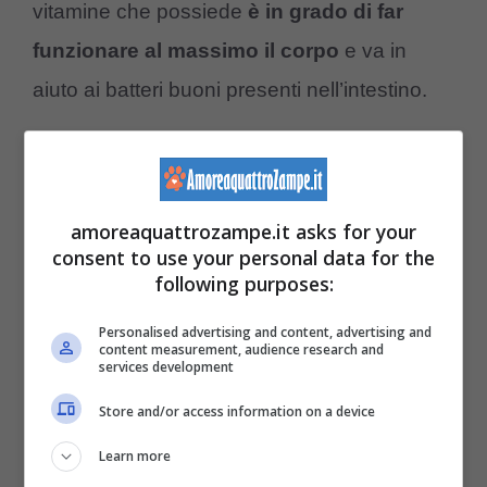
vitamine che possiede
è in grado di far
funzionare al massimo il corpo
e va in
aiuto ai batteri buoni presenti nell’intestino.
Questi batteri sono indispensabili, in quanto
mantengono l’animale in salute e donano
amoreaquattrozampe.it asks for your
una buona immunità dell’intestino.
consent to use your personal data for the
following purposes:
Vi aspettiamo sul nostro nuovo
Personalised advertising and content, advertising and
content measurement, audience research and
canale
TELEGRAM
con tanti
services development
consigli e novità
Store and/or access information on a device
Learn more