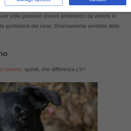
cune volte possono essere antiestetici da vedere in
ita quotidiana del cane. Diversamente avrebbe delle
ono
ali cadono
, quindi, che differenza c’è?