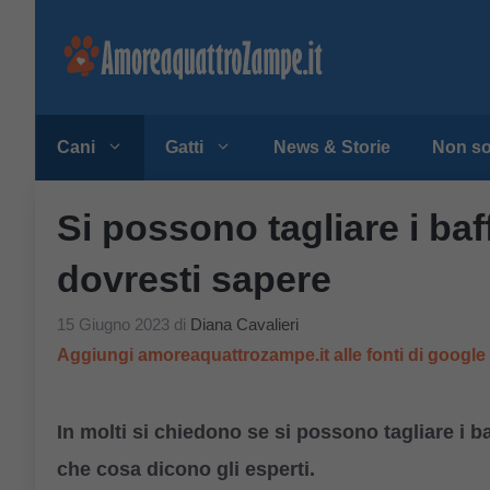
Vai
al
contenuto
Cani
Gatti
News & Storie
Non so
Si possono tagliare i baf
dovresti sapere
15 Giugno 2023
di
Diana Cavalieri
Aggiungi amoreaquattrozampe.it alle fonti di googl
In molti si chiedono se si possono tagliare i ba
che cosa dicono gli esperti.