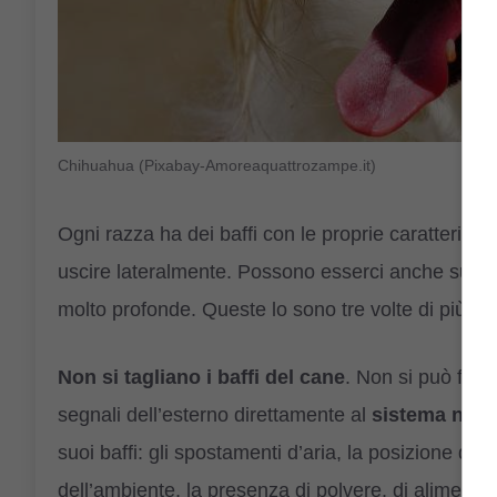
Chihuahua (Pixabay-Amoreaquattrozampe.it)
Ogni razza ha dei baffi con le proprie caratterist
uscire lateralmente. Possono esserci anche sul men
molto profonde. Queste lo sono tre volte di più dei
Non si tagliano i baffi del cane
. Non si può far
segnali dell’esterno direttamente al
sistema ner
suoi baffi: gli spostamenti d’aria, la posizione deg
dell’ambiente, la presenza di polvere, di alimenti t