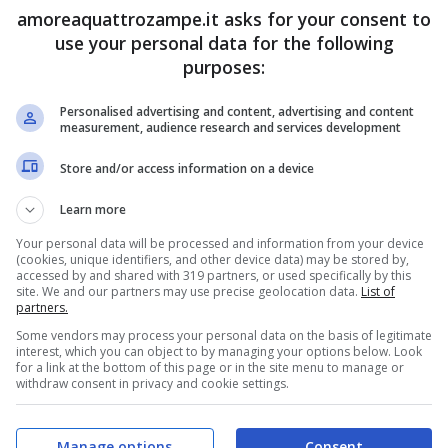
amoreaquattrozampe.it asks for your consent to
use your personal data for the following
purposes:
Personalised advertising and content, advertising and content
measurement, audience research and services development
Store and/or access information on a device
Learn more
iche ma in genere sono lunghi e partono dal naso per
Your personal data will be processed and information from your device
to e sulla bocca, sotto gli occhi e hanno delle radici
(cookies, unique identifiers, and other device data) may be stored by,
accessed by and shared with 319 partners, or used specifically by this
 normali peli che ricoprono il loro corpo.
site. We and our partners may use precise geolocation data.
List of
partners.
Some vendors may process your personal data on the basis of legitimate
e perché sono
organi sensoriali
che trasmettono i
interest, which you can object to by managing your options below. Look
for a link at the bottom of this page or in the site menu to manage or
voso
dell’animale.
Lui riesce a percepire molte cose
con i
withdraw consent in privacy and cookie settings.
li oggetti, la loro temperatura, la temperatura
roppo caldi e tante altre cose.
Manage options
Consent