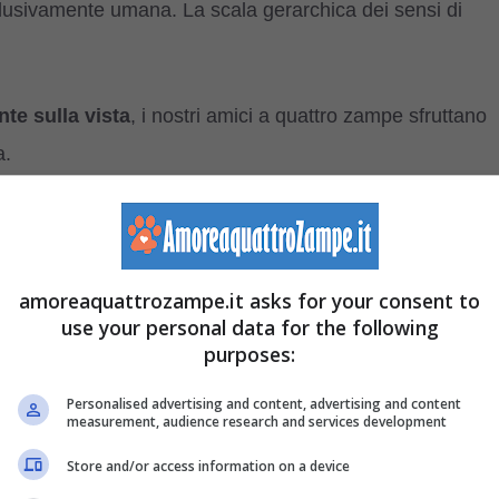
clusivamente umana. La scala gerarchica dei sensi di
te sulla vista
, i nostri amici a quattro zampe sfruttano
a.
amento dei cinque sensi del cane:
amoreaquattrozampe.it asks for your consent to
use your personal data for the following
purposes:
Personalised advertising and content, advertising and content
measurement, audience research and services development
Store and/or access information on a device