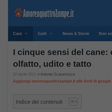
Vai
al
contenuto
Cani
Gatti
News & Storie
Non so
I cinque sensi del cane:
olfatto, udito e tatto
22 Aprile 2021
di
Antonio Scaramozza
Aggiungi amoreaquattrozampe.it alle fonti di googl
Indice dei contenuti