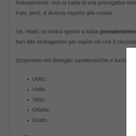
Naturalmente, non si tratta di una prerogativa es
Fido, però, è diversa rispetto alla nostra.
Se, infatti, la nostra specie si basa
prevalentemen
ben altri stratagemmi per capire ciò che li circond
Scopriamo nel dettaglio caratteristiche e funzion
Udito;
Vista;
Tatto;
Olfatto;
Gusto.