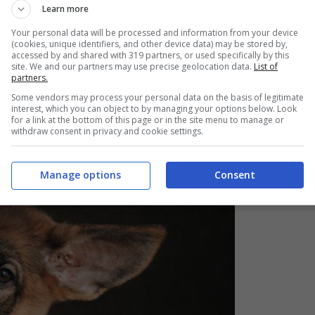
Learn more
Your personal data will be processed and information from your device
 più sviluppato, dopo l’olfatto.
(cookies, unique identifiers, and other device data) may be stored by,
accessed by and shared with 319 partners, or used specifically by this
site. We and our partners may use precise geolocation data.
List of
partners.
Some vendors may process your personal data on the basis of legitimate
interest, which you can object to by managing your options below. Look
for a link at the bottom of this page or in the site menu to manage or
withdraw consent in privacy and cookie settings.
Manage options
Consent