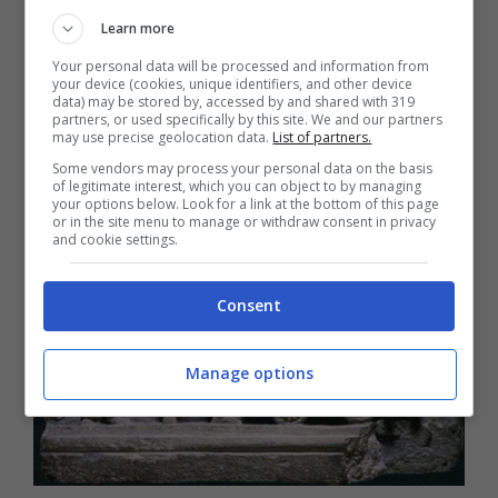
Frederik il cavallo più bello del mondo
Learn more
-FOTO
Your personal data will be processed and information from
your device (cookies, unique identifiers, and other device
Razze cavalli dal profilo montonino:
data) may be stored by, accessed by and shared with 319
partners, or used specifically by this site. We and our partners
dal Murgese al Frisone
may use precise geolocation data.
List of partners.
Some vendors may process your personal data on the basis
of legitimate interest, which you can object to by managing
Il cavallo di Troia
your options below. Look for a link at the bottom of this page
or in the site menu to manage or withdraw consent in privacy
and cookie settings.
Consent
Manage options