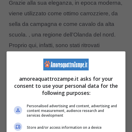
Grazie alla sua eleganza, in epoca moderna,
viene utilizzato come ottimo carrozziere, da
sella da campagna e come cavalo da alta
scuola. , una regione dell’Olanda del nord.
Proprio qui, infatti, sono stati ritrovati
numerosi resti appartenenti a questa razza e
che sono databili intorno a circa 3000 anni
fa: alcuni di questi ritrovamenti ossei si fanno
amoreaquattrozampe.it asks for your
consent to use your personal data for the
risalire addirittura all’epoca preistorica.
following purposes:
Personalised advertising and content, advertising and
Ti potrebbe interessare–>
content measurement, audience research and
services development
Eleganza innata da ammirare:
Store and/or access information on a device