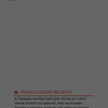
PUBBLICAZIONI RECENTI
In Spagna cambia tutto per chi ha un cane:
vietati tenerli sui balconi, fare cucciolate
private e lasciare animali soli oltre un giorno