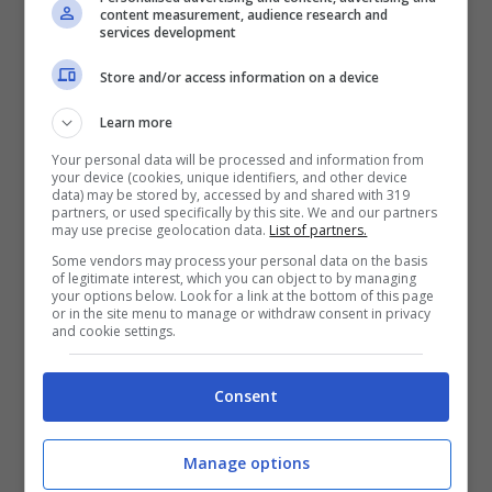
content measurement, audience research and
nervoso e può provocare
convulsioni o
services development
paralisi.
Gli animali non se la cavano meglio:
Store and/or access information on a device
per loro è
altamente tossica.
Learn more
Your personal data will be processed and information from
E poi c’è il
tasso,
un sempreverde che si
your device (cookies, unique identifiers, and other device
data) may be stored by, accessed by and shared with 319
trova spesso nei giardini. Le sue bacche
partners, or used specifically by this site. We and our partners
may use precise geolocation data.
List of partners.
rosse non fanno male da sole, ma
i semi al
Some vendors may process your personal data on the basis
of legitimate interest, which you can object to by managing
loro interno sono pericolosissimi.
Se
your options below. Look for a link at the bottom of this page
or in the site menu to manage or withdraw consent in privacy
vengono masticati, rilasciano
una tossina
and cookie settings.
che può alterare il battito cardiaco.
Lo
Consent
stesso vale per il
gigaro scuro, che irrita la
bocca e la gola e può rendere difficile
Manage options
respirare.