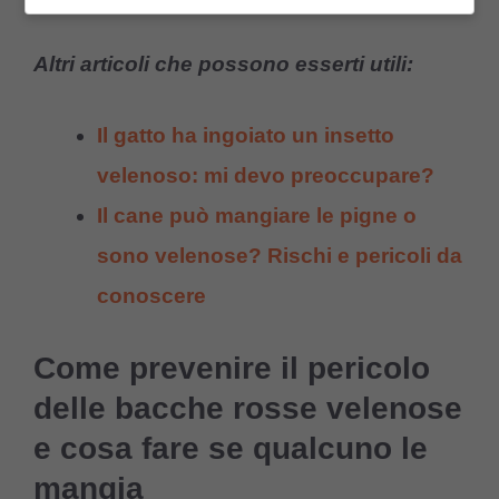
Altri articoli che possono esserti utili:
Il gatto ha ingoiato un insetto
velenoso: mi devo preoccupare?
Il cane può mangiare le pigne o
sono velenose? Rischi e pericoli da
conoscere
Come prevenire il pericolo
delle bacche rosse velenose
e cosa fare se qualcuno le
mangia