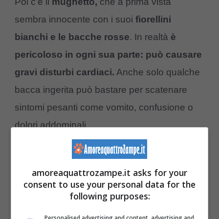
Poi c’è il
mughetto,
che a prima vista
sembra innocente con i suoi
fiorellini
bianchi e le bacche rosse
. In realtà
è
pericoloso in ogni sua parte: può causare
gravi disturbi cardiaci.
Anche solo qualche
bacca ingerita può bastare per scatenare
sintomi pesanti come vomito, confusione o
dolori addominali.
La
belladonna
invece è ancora più
amoreaquattrozampe.it asks for your
insidiosa:
poche bacche possono essere
consent to use your personal data for the
letali per un bambino.
Contiene
atropina,
following purposes:
una sostanza che agisce sul sistema
Personalised advertising and content, advertising and