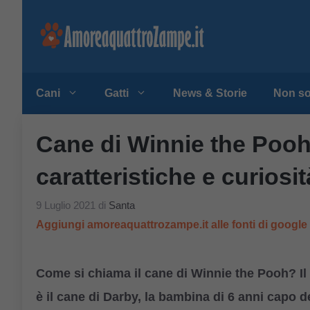
Vai
al
contenuto
Cani
Gatti
News & Storie
Non so
Cane di Winnie the Pooh
caratteristiche e curiosit
9 Luglio 2021
di
Santa
Aggiungi amoreaquattrozampe.it alle fonti di googl
Come si chiama il cane di Winnie the Pooh? Il 
è il cane di Darby, la bambina di 6 anni capo d