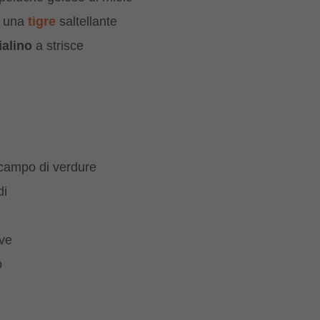
è una
tigre
saltellante
alino
a strisce
 campo di verdure
di
ve
o