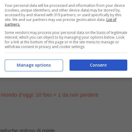
Your personal data will be processed and information from your device
(cookies, unique identifiers, and other device data) may be stored by,
accessed by and shared with 319 partners, or used specifically by this
by
,
Pooh
e
Tigger
; la Super Sleuths è un
gruppo di
site. We and our partners may use precise geolocation data.
List of
partners.
che emergono nel
bosco
. Al cane piace molto il
ruolo
Some vendors may process your personal data on the basis of legitimate
tantissime: il suo
fiuto
e la sua
curiosità
. Quando avvia
interest, which you can object to by managing your options below. Look
for a link at the bottom of this page or in the site menu to manage or
per rivelare il
punto interrogativo verde
che è il
withdraw consent in privacy and cookie settings.
a prima foto di questo articolo qui in alto).
Manage options
Consent
ioni lo vediamo
giocare
e
divertirsi
con l’amica umana
 mondo d’oggi: 10 foto + 1 da non perdere
peluche goloso di miele