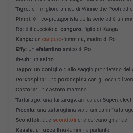
Tigro
: è il migliore amico di Winnie the Pooh ed 
Pimpi
: è il co-protagonista della serie ed è un
mai
Ro
: è il cucciolo di
canguro
, figlio di Kanga
Kanga
: un
canguro
-femmina, madre di Ro
Effy
: un
efelantino
amico di Ro
Ih-Oh
: un
asino
Tappo
: un
coniglio
giallo saggio proprietario del
Porcospina
: una
porcospina
con gli occhiali ver
Castoro
: un
castoro
marrone
Tartarugo
: una
tartaruga
amico dei Superdetecti
Piccola
: una tartarughina viola amica di Tartarug
Scoiattoli
: due
scoiattoli
che cercano ghiande
Kessie
: un
uccellino
-femmina parlante.