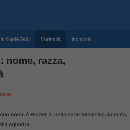
lo Cani&Gatti
Curiosità
Inchieste
: nome, razza,
à
e news
suo nome è Buster e, nella serie televisiva animata,
ella squadra.