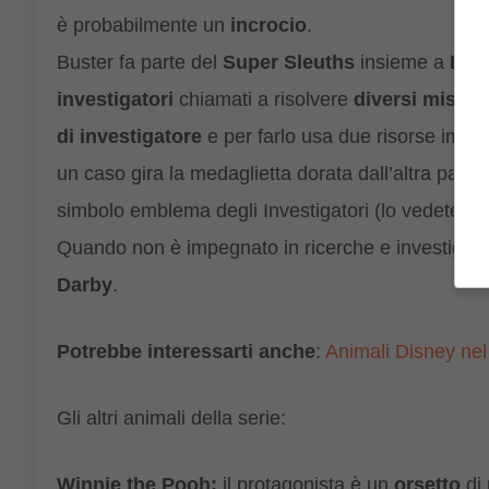
è probabilmente un
incrocio
.
Buster fa parte del
Super Sleuths
insieme a
Dar
investigatori
chiamati a risolvere
diversi misteri
di investigatore
e per farlo usa due risorse impor
un caso gira la medaglietta dorata dall’altra parte 
simbolo emblema degli Investigatori (lo vedete nell
Quando non è impegnato in ricerche e investigaz
Darby
.
Potrebbe interessarti anche
:
Animali Disney nel
Gli altri animali della serie:
Winnie the Pooh:
il protagonista è un
orsetto
di 