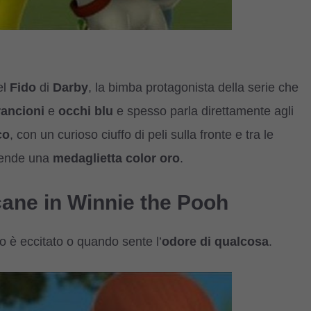
el
Fido
di
Darby
, la bimba protagonista della serie che
rancioni
e
occhi blu
e spesso parla direttamente agli
co
, con un curioso ciuffo di peli sulla fronte e tra le
pende una
medaglietta color oro
.
cane in Winnie the Pooh
 è eccitato o quando sente l’
odore di qualcosa
.