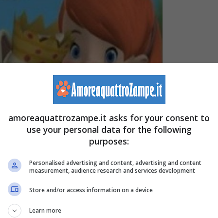
amoreaquattrozampe.it asks for your consent to
use your personal data for the following
purposes:
Personalised advertising and content, advertising and content
measurement, audience research and services development
Store and/or access information on a device
Learn more
l cane non appartiene a
nessuna razza riconosciuta
ed