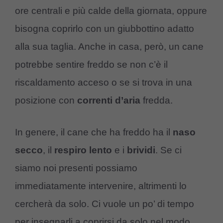
ore centrali e più calde della giornata, oppure
bisogna coprirlo con un giubbottino adatto
alla sua taglia. Anche in casa, però, un cane
potrebbe sentire freddo se non c’è il
riscaldamento acceso o se si trova in una
posizione con
correnti d’aria
fredda.
In genere, il cane che ha freddo ha il
naso
secco
, il
respiro lento
e i
brividi
. Se ci
siamo noi presenti possiamo
immediatamente intervenire, altrimenti lo
cercherà da solo. Ci vuole un po’ di tempo
per insegnarli a coprirsi da solo nel modo