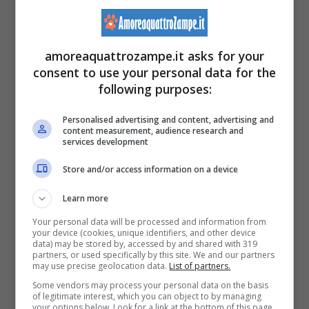
Iscriviti al nostro nuovissimo
amoreaquattrozampe.it asks for your
canale WHATSAPP
e ricevi
consent to use your personal data for the
ogni giorno storie e video
following purposes:
inediti solo per te
Personalised advertising and content, advertising and
content measurement, audience research and
services development
Store and/or access information on a device
Quando lo prende, bisogna incoraggiarlo a
Learn more
rotolare
tenendolo in bocca. Ovviamente,
Your personal data will be processed and information from
bisogna ripetere più volte in modo che il cane
your device (cookies, unique identifiers, and other device
data) may be stored by, accessed by and shared with 319
possa capire. Inoltre, occorre premiarlo
partners, or used specifically by this site. We and our partners
may use precise geolocation data.
List of partners.
sempre quando fa la cosa giusta e farlo
Some vendors may process your personal data on the basis
of legitimate interest, which you can object to by managing
ricominciare daccapo quando non la fa.
your options below. Look for a link at the bottom of this page