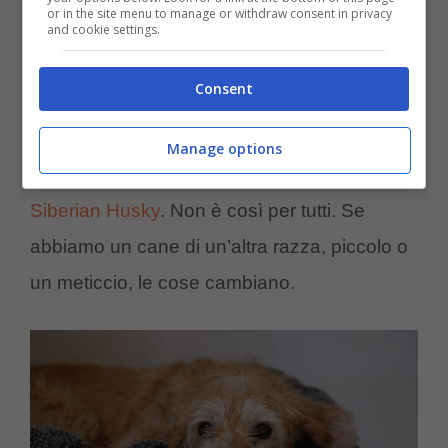
or in the site menu to manage or withdraw consent in privacy
and cookie settings.
Quando un cane sente freddo?
Consent
Ci sono razze di cani molto più resistenti al
freddo o che trovano in un ambiente freddo il
Manage options
loro habitat ideale, come nel caso dei
Siberian Husky
. Non è così per tutti. Se
abbiamo un cane di un’altra razza, piccolo o
un meticcio, le cose cambiano.