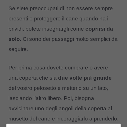
Se siete preoccupati di non essere sempre
presenti e proteggere il cane quando ha i
brividi, potete insegnargli come
coprirsi da
solo
. Ci sono dei passaggi molto semplici da
seguire.
Per prima cosa dovete comprare o avere
una coperta che sia
due volte più grande
del vostro pelosetto e metterlo su un lato,
lasciando l’altro libero. Poi, bisogna
avvicinare uno degli angoli della coperta al
musetto del cane e incoraggiarlo a prenderlo.