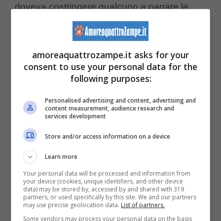
doveva costringere qualcuno a pagare le
tasse, è probabile che utilizzasse il
Dobermann non solo per difesa personale
amoreaquattrozampe.it asks for your
ma anche per i suoi modi ‘convincenti’.
consent to use your personal data for the
Insomma è probabile che questi ultimi,
following purposes:
sentendosi minacciati dal cane, ne abbiano
Personalised advertising and content, advertising and
content measurement, audience research and
fatto una pessima descrizione fin da subito.
services development
Store and/or access information on a device
Col tempo poi le leggende sulla razza sono
Learn more
arrivate a sfiorare quasi il fantascientifico: si
Your personal data will be processed and information from
diceva che questo cane avesse
il cervello
your device (cookies, unique identifiers, and other device
data) may be stored by, accessed by and shared with 319
partners, or used specifically by this site. We and our partners
di dimensioni abnormi
e che, crescendo,
may use precise geolocation data.
List of partners.
avrebbe premuto sulla calotta cranica, fino a
Some vendors may process your personal data on the basis