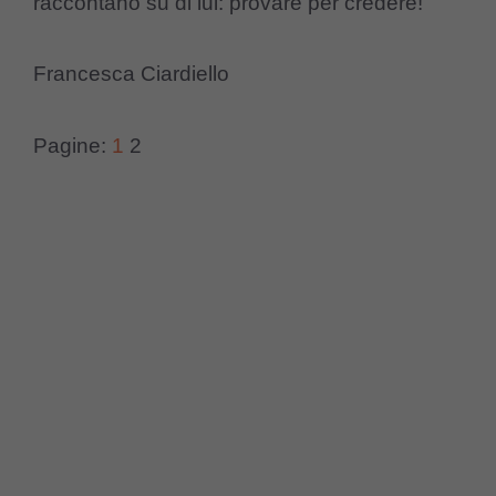
raccontano su di lui: provare per credere!
Francesca Ciardiello
Pagine:
1
2