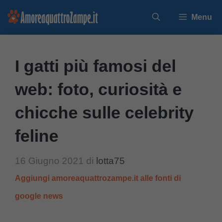
Vai
Menu
al
contenuto
I gatti più famosi del
web: foto, curiosità e
chicche sulle celebrity
feline
16 Giugno 2021
di
lotta75
Aggiungi amoreaquattrozampe.it alle fonti di
google news