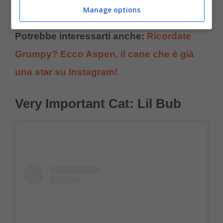
Manage options
Un post condiviso da Grumpy Cat (@realgrumpycat)
Potrebbe interessarti anche:
Ricordate
Grumpy? Ecco Aspen, il cane che è già
una star su Instagram!
Very Important Cat: Lil Bub