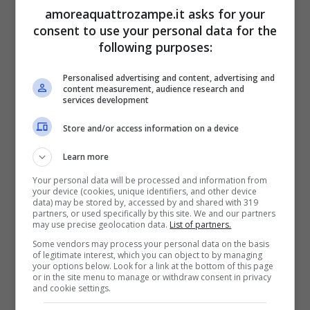
amoreaquattrozampe.it asks for your
possibile
cura
e soluzione al suo problema.
consent to use your personal data for the
following purposes:
Potrebbe interessarti anche:
Perché il cane
Personalised advertising and content, advertising and
lecca il viso e le mani del proprietario? La
content measurement, audience research and
services development
risposta degli esperti
Store and/or access information on a device
Fido e il suo
Learn more
comportamento: cosa fare
Your personal data will be processed and information from
your device (cookies, unique identifiers, and other device
data) may be stored by, accessed by and shared with 319
partners, or used specifically by this site. We and our partners
Ogni comportamento del cane domestico
may use precise geolocation data.
List of partners.
non va mai trattato con sufficienza,
Some vendors may process your personal data on the basis
of legitimate interest, which you can object to by managing
soprattutto se non si tratta di episodi isolati,
your options below. Look for a link at the bottom of this page
or in the site menu to manage or withdraw consent in privacy
and cookie settings.
ma che hanno una continuità compulsiva.