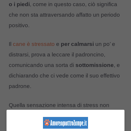
o
i
piedi
, come in questo caso, ciò significa
che non sta attraversando affatto un periodo
positivo.
Il
cane è stressato
e
per
calmarsi
un po’ e
distrarsi, prova a leccare il padroncino,
comunicando una sorta di
sottomissione
, e
dichiarando che ci vede come il suo effettivo
padrone.
Quella sensazione intensa di stress non
viene tollerata bene dall’animale, il quale
cerca il nostro aiuto, vede in noi una