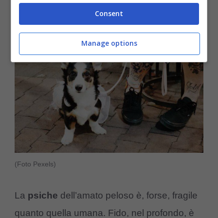
Continuiamo la lettura qui.
Consent
Manage options
(Foto Pexels)
La
psiche
dell’amato peloso è, forse, fragile
quanto quella umana. Fido, nel profondo, è