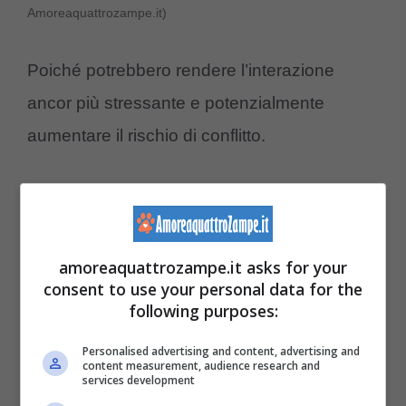
Amoreaquattrozampe.it)
Poiché potrebbero rendere l’interazione
ancor più stressante e potenzialmente
aumentare il rischio di conflitto.
In questo contesto, è consigliabile u
tilizzare
tecniche di gestione
che favoriscono
un’atmosfera rilassante e controllata.
amoreaquattrozampe.it asks for your
consent to use your personal data for the
following purposes:
Distogliere lo sguardo
è una pratica
efficace che può aiutare a ridurre la tensione
Personalised advertising and content, advertising and
content measurement, audience research and
services development
tra i cani.
L’uso di comandi di base al cane