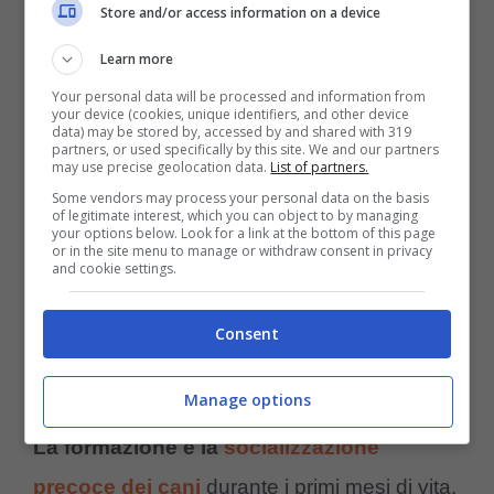
come “seduto” o “fermo “
essere
Store and/or access information on a device
estremamente utile nel mantenere il controllo
Learn more
della situazione.
Your personal data will be processed and information from
your device (cookies, unique identifiers, and other device
data) may be stored by, accessed by and shared with 319
partners, or used specifically by this site. We and our partners
Inoltre, il cambio di direzione può distrarre i
may use precise geolocation data.
List of partners.
Some vendors may process your personal data on the basis
cani e interrompere un potenziale confronto,
of legitimate interest, which you can object to by managing
your options below. Look for a link at the bottom of this page
offrendo loro un nuovo stimolo su cui
or in the site menu to manage or withdraw consent in privacy
and cookie settings.
concentrarsi.
Consent
L’importanza della formazione
della socializzazione
Manage options
La formazione e la
socializzazione
precoce dei cani
durante i primi mesi di vita,