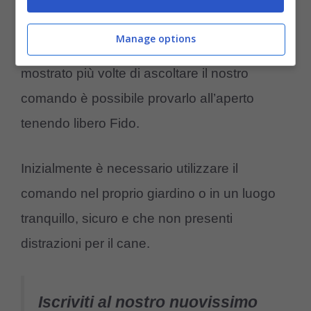
come ricompensa.
Manage options
Una volta che la nostra palla di pelo ha
mostrato più volte di ascoltare il nostro
comando è possibile provarlo all’aperto
tenendo libero Fido.
Inizialmente è necessario utilizzare il
comando nel proprio giardino o in un luogo
tranquillo, sicuro e che non presenti
distrazioni per il cane.
Iscriviti al nostro nuovissimo