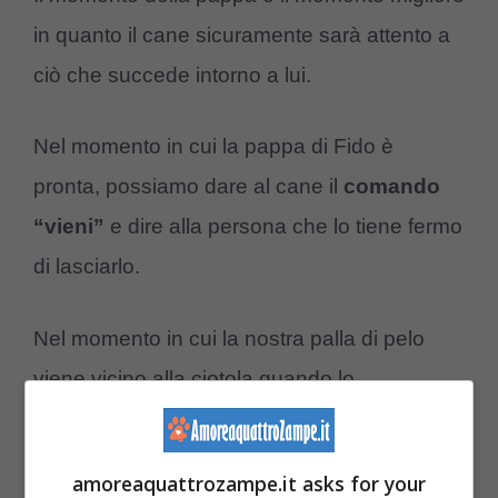
in quanto il cane sicuramente sarà attento a
ciò che succede intorno a lui.
Nel momento in cui la pappa di Fido è
pronta, possiamo dare al cane il
comando
“vieni”
e dire alla persona che lo tiene fermo
di lasciarlo.
Nel momento in cui la nostra palla di pelo
viene vicino alla ciotola quando lo
chiamiamo,
lodiamolo e riempiamolo di
coccole
. È necessario fare tale esercizio
amoreaquattrozampe.it asks for your