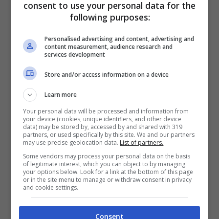
spesso, prima che il cane abbia imparato
consent to use your personal data for the
following purposes:
bene il comando.
Personalised advertising and content, advertising and
content measurement, audience research and
Una volta che la nostra palla di pelo ha
services development
imparato il comando del richiamo, possiamo
Store and/or access information on a device
utilizzare tale comando in casa per altre
Learn more
situazioni e successivamente all’aperto.
Your personal data will be processed and information from
your device (cookies, unique identifiers, and other device
data) may be stored by, accessed by and shared with 319
Possiamo, infatti chiamare il cane quando
partners, or used specifically by this site. We and our partners
may use precise geolocation data.
List of partners.
siamo in un’altra stanza e vedere se lui
Some vendors may process your personal data on the basis
of legitimate interest, which you can object to by managing
risponde al nostro richiamo, ovviamente ogni
your options below. Look for a link at the bottom of this page
or in the site menu to manage or withdraw consent in privacy
volta che Fido risponde al nostro comando
and cookie settings.
dobbiamo lodarlo e dargli un
biscottino
Consent