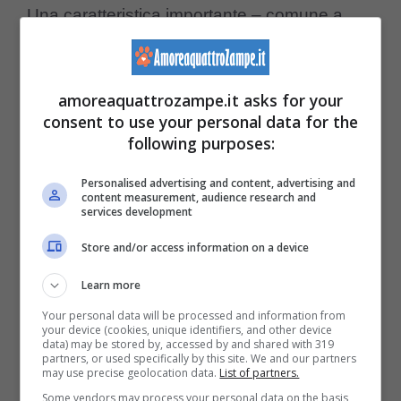
Una caratteristica importante – comune a
molti cani di montagna – sono
le dimensioni
grandi ed imponenti di questi cani
. Ma non
amoreaquattrozampe.it asks for your
è un cane feroce, anzi.
consent to use your personal data for the
following purposes:
Il suo carattere è tenero, è
molto facile
Personalised advertising and content, advertising and
content measurement, audience research and
andare d’accordo con questo pelosetto
,
services development
ed è un cane leale e nobile
Store and/or access information on a device
dall’atteggiamento protettivo.
Learn more
Your personal data will be processed and information from
Poiché è un cane molto territoriale, conviene
your device (cookies, unique identifiers, and other device
data) may be stored by, accessed by and shared with 319
socializzare il mastino dei Pirenei fin da
partners, or used specifically by this site. We and our partners
may use precise geolocation data.
List of partners.
cucciolo
. Inoltre, non si rende conto delle
Some vendors may process your personal data on the basis