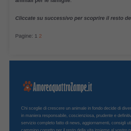
animali per le famiglie
.
Cliccate su successivo per scoprire il resto del
Pagine:
1
2
Chi sceglie di crescere un animale in fondo decide di diven
in maniera responsabile, coscienziosa, prudente e definiti
servizio completo fatto di news, aggiornamenti, consigli uti
cammino corretto per il resto della vita insieme al vostro p