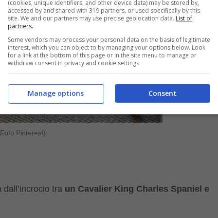
(cookies, unique identifiers, and other device data) may be stored by,
accessed by and shared with 319 partners, or used specifically by this
site. We and our partners may use precise geolocation data.
List of
partners.
Some vendors may process your personal data on the basis of legitimate
interest, which you can object to by managing your options below. Look
for a link at the bottom of this page or in the site menu to manage or
withdraw consent in privacy and cookie settings.
Manage options
Consent
Foto Pinterest)
dall’incrocio tra
un Cavalier King Charles Spaniel e