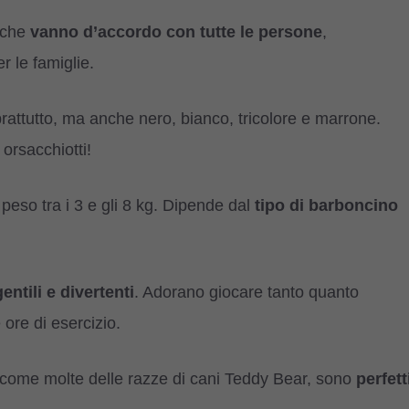
o che
vanno d’accordo con tutte le persone
,
r le famiglie.
prattutto, ma anche nero, bianco, tricolore e marrone.
orsacchiotti!
peso tra i 3 e gli 8 kg. Dipende dal
tipo di barboncino
gentili e divertenti
. Adorano giocare tanto quanto
re di esercizio.
 e come molte delle razze di cani Teddy Bear, sono
perfett