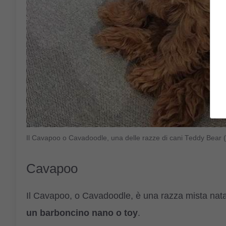
Il Cavapoo o Cavadoodle, una delle razze di cani Teddy Bear (
Cavapoo
Il Cavapoo, o Cavadoodle, è una razza mista nata 
un barboncino nano o toy
.