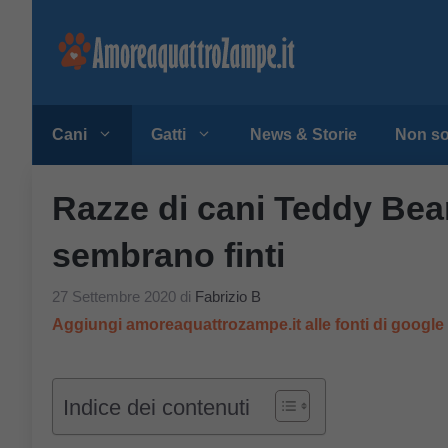
Vai
al
contenuto
Cani
Gatti
News & Storie
Non so
Razze di cani Teddy Bear
sembrano finti
27 Settembre 2020
di
Fabrizio B
Aggiungi amoreaquattrozampe.it alle fonti di googl
Indice dei contenuti