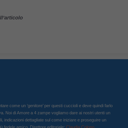
l’articolo
tare come un ‘genitore’ per questi cuccioli e deve quindi farlo
va. Noi di Amore a 4 zampe vogliamo dare ai nostri utenti un
li, indicazioni dettagliate sul come iniziare e proseguire un
iù fedele amico. Direttore editoriale:
Claudia Colono
.